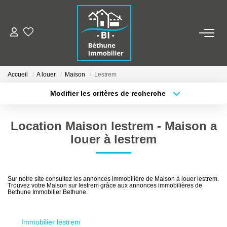
ALERTE MAILS
Accueil
A louer
Maison
Lestrem
ESTIMER VOTRE BIEN
Modifier les critères de recherche
Type de transaction
Localisation
Acheter
Localisation
NOS AGENCES
Location Maison lestrem - Maison a
Type de bien
Sélectionnez...
Surface min
Qui Sommes Nous
louer à lestrem
Nos Contacts
Plus de critères
Budget max
Nos Actualités
Sur notre site consultez les annonces immobilière de Maison à louer lestrem.
Trouvez votre Maison sur lestrem grâce aux annonces immobilières de
Créer une alerte
Bethune Immobilier Bethune.
NOS BIENS
Immobilier lestrem