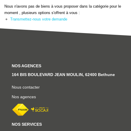
Ventes
Nous n'avons pas de biens à vous proposer dans la catégorie pour le
Locations
moment , plusieurs options s'offrent à vous :
Transmettez-nous votre demande
Investisseurs
SERVICES
Ventes-Locations
NOS AGENCES
Gestion Locative
164 BIS BOULEVARD JEAN MOULIN, 62400 Bethune
Copropriétés
Contact Collaborateurs
Nous contacter
Nos agences
CONTACT
ACCES COPRO
NOS SERVICES