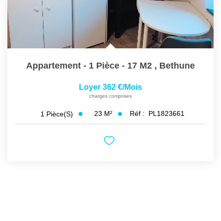
Appartement - 1 Pièce - 17 M2
,
Bethune
Loyer 362 €/mois
charges comprises
23
M²
Réf :
PL1823661
1
Pièce(s)