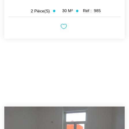
30
M²
Réf :
985
2
Pièce(s)