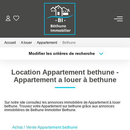
ALERTE MAILS
Accueil
A louer
Appartement
Bethune
ESTIMER VOTRE BIEN
Modifier les critères de recherche
Type de transaction
Localisation
Acheter
Localisation
NOS AGENCES
Location Appartement bethune -
Type de bien
Sélectionnez...
Surface min
Qui Sommes Nous
Appartement a louer à bethune
Nos Contacts
Plus de critères
Budget max
Nos Actualités
Sur notre site consultez les annonces immobilière de Appartement à louer
bethune. Trouvez votre Appartement sur bethune grâce aux annonces
Créer une alerte
immobilières de Bethune Immobilier Bethune.
NOS BIENS
Achat / Vente Appartement bethune