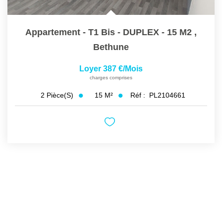
Appartement - T1 Bis - DUPLEX - 15 M2
,
Bethune
Loyer 387 €/mois
charges comprises
15
M²
Réf :
PL2104661
2
Pièce(s)