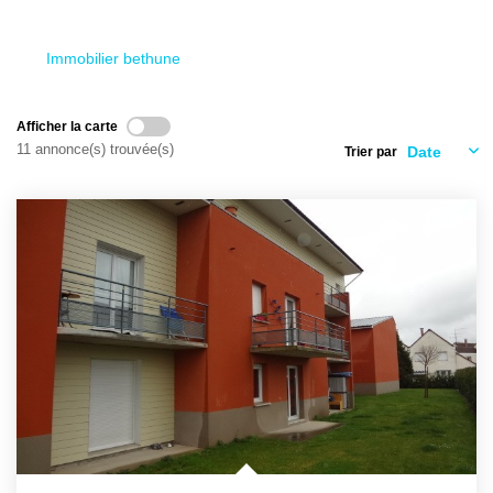
Ventes
Locations
Immobilier bethune
Investisseurs
Afficher la carte
11 annonce(s) trouvée(s)
Trier par
SERVICES
Ventes-Locations
Gestion Locative
Copropriétés
Contact Collaborateurs
CONTACT
ACCES COPRO