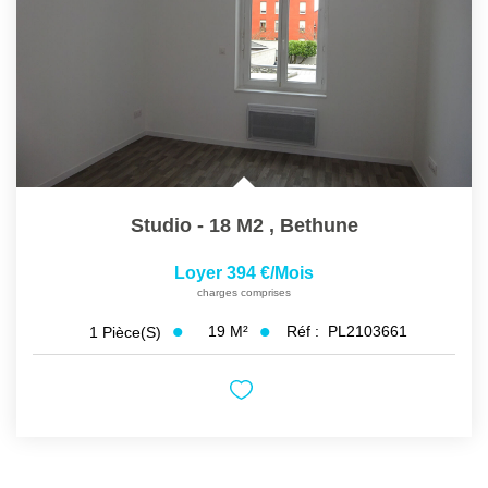
Studio - 18 M2
,
Bethune
Loyer 394 €/mois
charges comprises
19
M²
Réf :
PL2103661
1
Pièce(s)