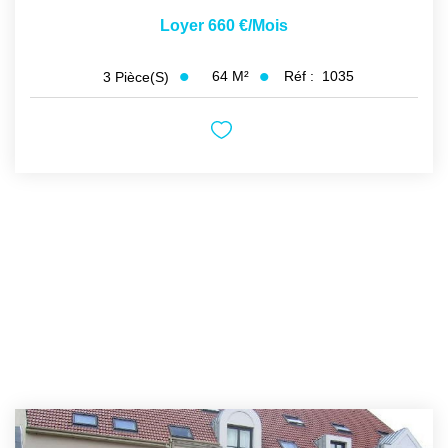
Loyer 660 €/mois
64
M²
Réf :
1035
3
Pièce(s)