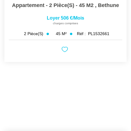
Appartement - 2 Pièce(s) - 45 M2
,
Bethune
Loyer 506 €/mois
charges comprises
45
M²
Réf :
PL1532661
2
Pièce(s)