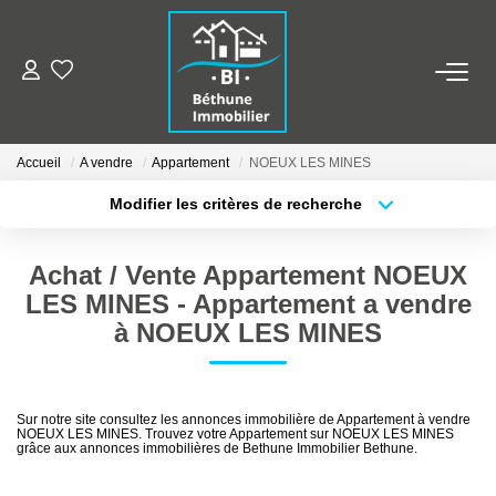
ALERTE MAILS
Accueil
A vendre
Appartement
NOEUX LES MINES
ESTIMER VOTRE BIEN
Modifier les critères de recherche
Type de transaction
Localisation
Acheter
Localisation
NOS AGENCES
Achat / Vente Appartement NOEUX
Type de bien
Sélectionnez...
Surface min
Qui Sommes Nous
LES MINES - Appartement a vendre
à NOEUX LES MINES
Nos Contacts
Plus de critères
Budget max
Nos Actualités
Créer une alerte
Sur notre site consultez les annonces immobilière de Appartement à vendre
NOEUX LES MINES. Trouvez votre Appartement sur NOEUX LES MINES
NOS BIENS
grâce aux annonces immobilières de Bethune Immobilier Bethune.