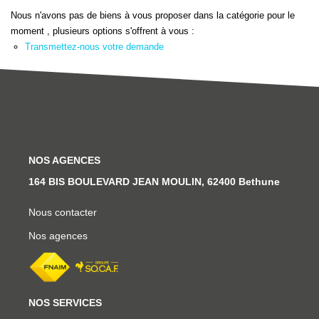
Ventes
Nous n'avons pas de biens à vous proposer dans la catégorie pour le
Locations
moment , plusieurs options s'offrent à vous :
Transmettez-nous votre demande
Investisseurs
SERVICES
Ventes-Locations
NOS AGENCES
Gestion Locative
164 BIS BOULEVARD JEAN MOULIN, 62400 Bethune
Copropriétés
Contact Collaborateurs
Nous contacter
Nos agences
CONTACT
ACCES COPRO
NOS SERVICES