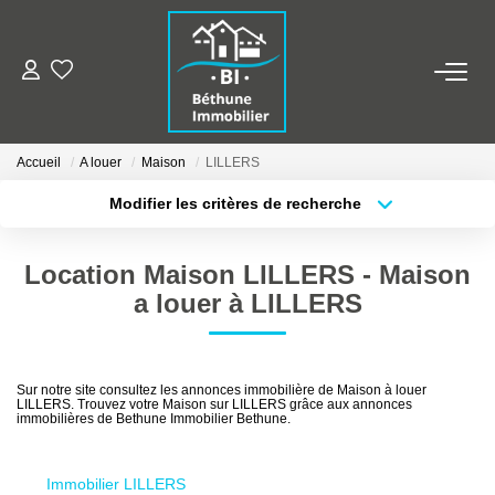
ALERTE MAILS
Accueil
A louer
Maison
LILLERS
ESTIMER VOTRE BIEN
Modifier les critères de recherche
Type de transaction
Localisation
Acheter
Localisation
NOS AGENCES
Location Maison LILLERS - Maison
Type de bien
Sélectionnez...
Surface min
Qui Sommes Nous
a louer à LILLERS
Nos Contacts
Plus de critères
Budget max
Nos Actualités
Sur notre site consultez les annonces immobilière de Maison à louer
LILLERS. Trouvez votre Maison sur LILLERS grâce aux annonces
Créer une alerte
immobilières de Bethune Immobilier Bethune.
NOS BIENS
Immobilier LILLERS