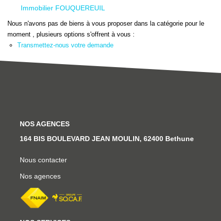
Ventes
Immobilier FOUQUEREUIL
Locations
Nous n'avons pas de biens à vous proposer dans la catégorie pour le
moment , plusieurs options s'offrent à vous :
Investisseurs
Transmettez-nous votre demande
SERVICES
Ventes-Locations
Gestion Locative
NOS AGENCES
Copropriétés
164 BIS BOULEVARD JEAN MOULIN, 62400 Bethune
Contact Collaborateurs
Nous contacter
Nos agences
CONTACT
ACCES COPRO