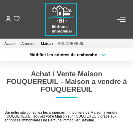
ALERTE MAILS
Accueil
A vendre
Maison
FOUQUEREUIL
ESTIMER VOTRE BIEN
Modifier les critères de recherche
Type de transaction
Localisation
Acheter
Localisation
NOS AGENCES
Achat / Vente Maison
Type de bien
Sélectionnez...
Surface min
Qui Sommes Nous
FOUQUEREUIL - Maison a vendre à
FOUQUEREUIL
Nos Contacts
Plus de critères
Budget max
Nos Actualités
Créer une alerte
Sur notre site consultez les annonces immobilière de Maison à vendre
FOUQUEREUIL. Trouvez votre Maison sur FOUQUEREUIL grâce aux
NOS BIENS
annonces immobilières de Bethune Immobilier Bethune.