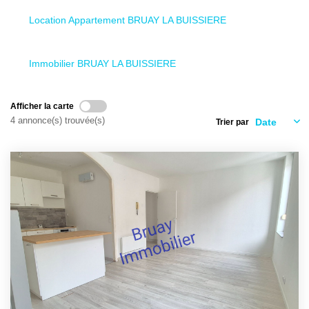
Ventes
Location Appartement BRUAY LA BUISSIERE
Locations
Investisseurs
Immobilier BRUAY LA BUISSIERE
SERVICES
Afficher la carte
4 annonce(s) trouvée(s)
Trier par
Ventes-Locations
Gestion Locative
Copropriétés
Contact Collaborateurs
CONTACT
ACCES COPRO