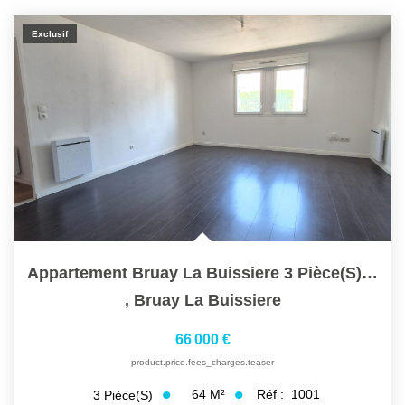
Exclusif
Appartement Bruay La Buissiere 3 Pièce(s) 64 M2
,
Bruay La Buissiere
66 000 €
product.price.fees_charges.teaser
64
M²
Réf :
1001
3
Pièce(s)