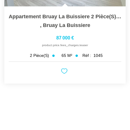
Appartement Bruay La Buissiere 2 Pièce(s) 65 M2
,
Bruay La Buissiere
87 000 €
product.price.fees_charges.teaser
65
M²
Réf :
1045
2
Pièce(s)