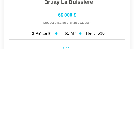
,
Bruay La Buissiere
69 000 €
product.price.fees_charges.teaser
61
M²
Réf :
630
3
Pièce(s)