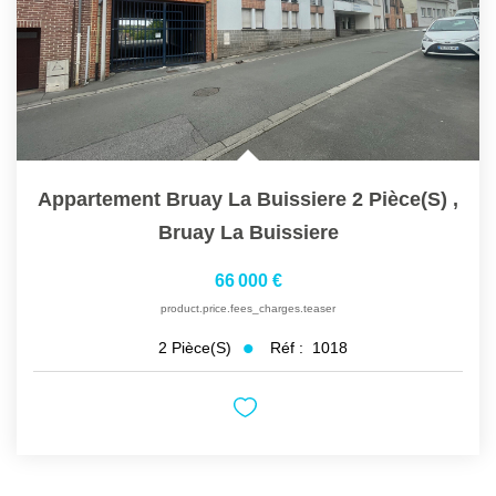
Appartement Bruay La Buissiere 2 Pièce(s)
,
Bruay La Buissiere
66 000 €
product.price.fees_charges.teaser
Réf :
1018
2
Pièce(s)