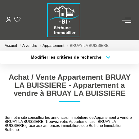
ALERTE MAILS
Accueil
A vendre
Appartement
BRUAY LA BUISSIERE
ESTIMER VOTRE BIEN
Modifier les critères de recherche
Type de transaction
Localisation
Acheter
Localisation
NOS AGENCES
Achat / Vente Appartement BRUAY
Type de bien
Sélectionnez...
Surface min
Qui Sommes Nous
LA BUISSIERE - Appartement a
vendre à BRUAY LA BUISSIERE
Nos Contacts
Plus de critères
Budget max
Nos Actualités
Créer une alerte
Sur notre site consultez les annonces immobilière de Appartement à vendre
BRUAY LA BUISSIERE. Trouvez votre Appartement sur BRUAY LA
NOS BIENS
BUISSIERE grâce aux annonces immobilières de Bethune Immobilier
Bethune.