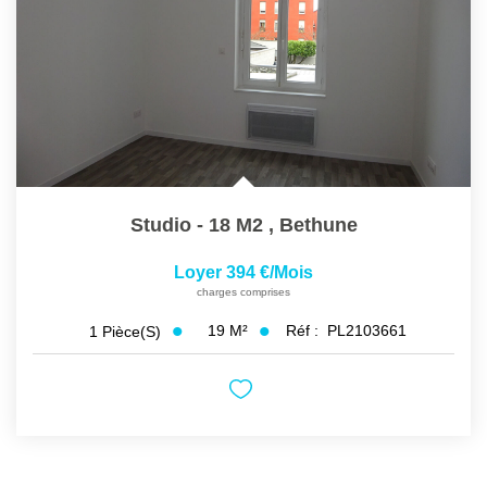
Studio - 18 M2
,
Bethune
Loyer 394 €/mois
charges comprises
19
M²
Réf :
PL2103661
1
Pièce(s)