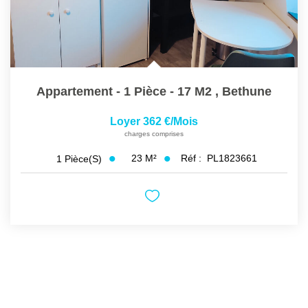
Appartement - 1 Pièce - 17 M2
,
Bethune
Loyer 362 €/mois
charges comprises
23
M²
Réf :
PL1823661
1
Pièce(s)