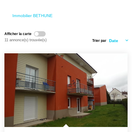
Ventes
Locations
Immobilier BETHUNE
Investisseurs
Afficher la carte
11 annonce(s) trouvée(s)
Trier par
SERVICES
Ventes-Locations
Gestion Locative
Copropriétés
Contact Collaborateurs
CONTACT
ACCES COPRO