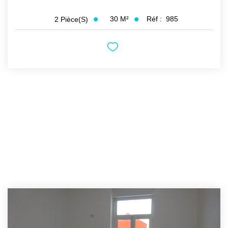
30
M²
Réf :
985
2
Pièce(s)