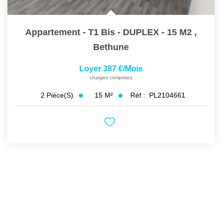
Appartement - T1 Bis - DUPLEX - 15 M2
,
Bethune
Loyer 387 €/mois
charges comprises
15
M²
Réf :
PL2104661
2
Pièce(s)