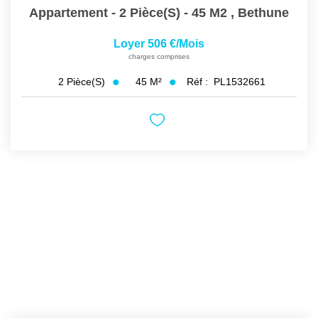
Appartement - 2 Pièce(s) - 45 M2
,
Bethune
Loyer 506 €/mois
charges comprises
45
M²
Réf :
PL1532661
2
Pièce(s)