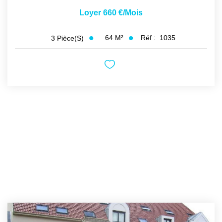
Loyer 660 €/mois
64
M²
Réf :
1035
3
Pièce(s)