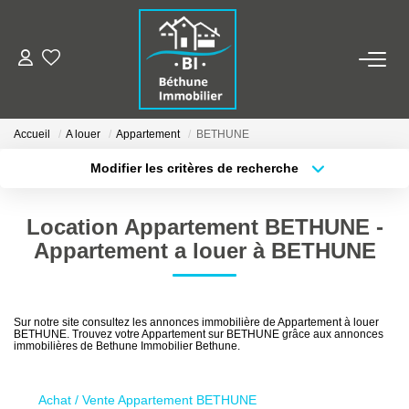
ALERTE MAILS
Accueil
A louer
Appartement
BETHUNE
ESTIMER VOTRE BIEN
Modifier les critères de recherche
Type de transaction
Localisation
Acheter
Localisation
NOS AGENCES
Location Appartement BETHUNE -
Type de bien
Sélectionnez...
Surface min
Qui Sommes Nous
Appartement a louer à BETHUNE
Nos Contacts
Plus de critères
Budget max
Nos Actualités
Sur notre site consultez les annonces immobilière de Appartement à louer
BETHUNE. Trouvez votre Appartement sur BETHUNE grâce aux annonces
Créer une alerte
immobilières de Bethune Immobilier Bethune.
NOS BIENS
Achat / Vente Appartement BETHUNE