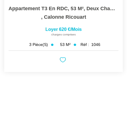
Appartement T3 En RDC, 53 M², Deux Chambres
,
Calonne Ricouart
Loyer 620 €/mois
charges comprises
53
M²
Réf :
1046
3
Pièce(s)