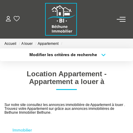
ALERTE MAILS
Accueil
A louer
Appartement
ESTIMER VOTRE BIEN
Modifier les critères de recherche
Type de transaction
Localisation
Acheter
Localisation
NOS AGENCES
Location Appartement -
Type de bien
Sélectionnez...
Surface min
Qui Sommes Nous
Appartement a louer à
Nos Contacts
Plus de critères
Budget max
Nos Actualités
Sur notre site consultez les annonces immobilière de Appartement à louer .
Trouvez votre Appartement sur grâce aux annonces immobilières de
Créer une alerte
Bethune Immobilier Bethune.
NOS BIENS
Immobilier