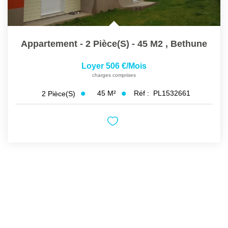
Appartement - 2 Pièce(s) - 45 M2
,
Bethune
Loyer 506 €/mois
charges comprises
45
M²
Réf :
PL1532661
2
Pièce(s)