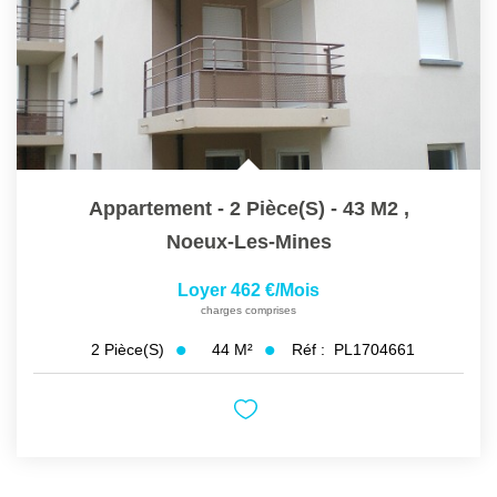
Appartement - 2 Pièce(s) - 43 M2
,
Noeux-Les-Mines
Loyer 462 €/mois
charges comprises
44
M²
Réf :
PL1704661
2
Pièce(s)