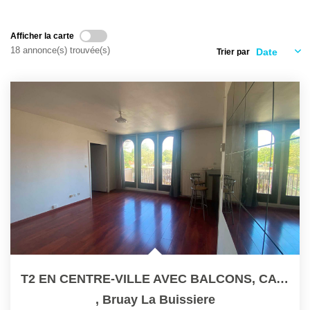
Ventes
Locations
Afficher la carte
Investisseurs
18 annonce(s) trouvée(s)
Trier par
SERVICES
Ventes-Locations
Gestion Locative
Copropriétés
Contact Collaborateurs
CONTACT
T2 EN CENTRE-VILLE AVEC BALCONS, CAVES ET GARAGE
ACCES COPRO
,
Bruay La Buissiere