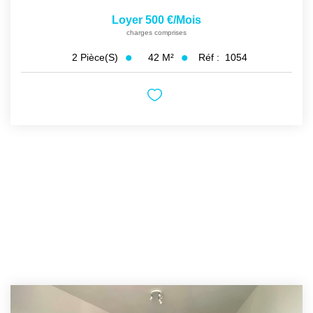
Loyer 500 €/mois
charges comprises
42
M²
Réf :
1054
2
Pièce(s)