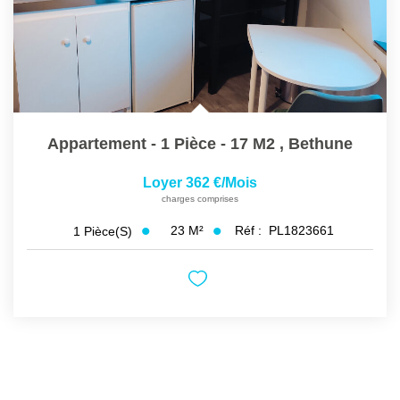
Appartement - 1 Pièce - 17 M2
,
Bethune
Loyer 362 €/mois
charges comprises
23
M²
Réf :
PL1823661
1
Pièce(s)