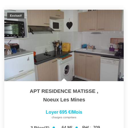
Exclusif
APT RESIDENCE MATISSE
,
Noeux Les Mines
Loyer 695 €/mois
charges comprises
64
M²
Réf :
709
3
Pièce(s)