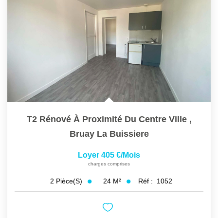
T2 Rénové À Proximité Du Centre Ville
,
Bruay La Buissiere
Loyer 405 €/mois
charges comprises
24
M²
Réf :
1052
2
Pièce(s)