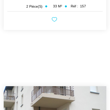
33
M²
Réf :
157
2
Pièce(s)