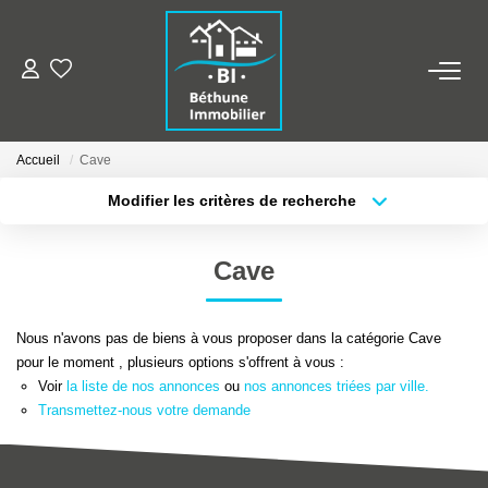
ALERTE MAILS
Accueil
Cave
ESTIMER VOTRE BIEN
Modifier les critères de recherche
Type de transaction
Localisation
Acheter
Localisation
NOS AGENCES
Cave
Type de bien
Sélectionnez...
Surface min
Qui Sommes Nous
Nos Contacts
Nous n'avons pas de biens à vous proposer dans la catégorie Cave
Plus de critères
Budget max
pour le moment , plusieurs options s'offrent à vous :
Nos Actualités
Voir
la liste de nos annonces
ou
nos annonces triées par ville.
Créer une alerte
Transmettez-nous votre demande
NOS BIENS