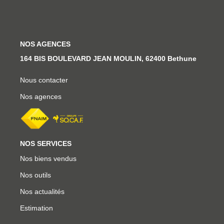
Ventes
Locations
Investisseurs
NOS AGENCES
164 BIS BOULEVARD JEAN MOULIN, 62400 Bethune
SERVICES
Nous contacter
Ventes-Locations
Nos agences
Gestion Locative
Copropriétés
NOS SERVICES
Contact Collaborateurs
Nos biens vendus
Nos outils
CONTACT
Nos actualités
Estimation
ACCES COPRO