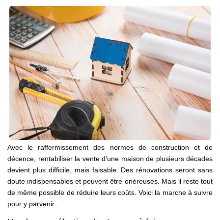
Ventes
Locations
Investisseurs
SERVICES
Ventes-Locations
Gestion Locative
Copropriétés
Contact Collaborateurs
Avec le raffermissement des normes de construction et de
décence, rentabiliser la vente d’une maison de plusieurs décades
devient plus difficile, mais faisable. Des rénovations seront sans
CONTACT
doute indispensables et peuvent être onéreuses. Mais il reste tout
de même possible de réduire leurs coûts. Voici la marche à suivre
pour y parvenir.
ACCES COPRO