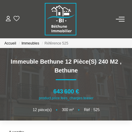
ALERTE MAILS
Accueil
Immeubles
Référence 525
ESTIMER VOTRE BIEN
Immeuble Bethune 12 Pièce(s) 240 M2
,
NOS AGENCES
Bethune
Qui Sommes Nous
Nos Contacts
643 600 €
product.price.fees_charges.teaser
Nos Actualités
12
pièce(s)
•
300
m²
•
Réf : 525
NOS BIENS