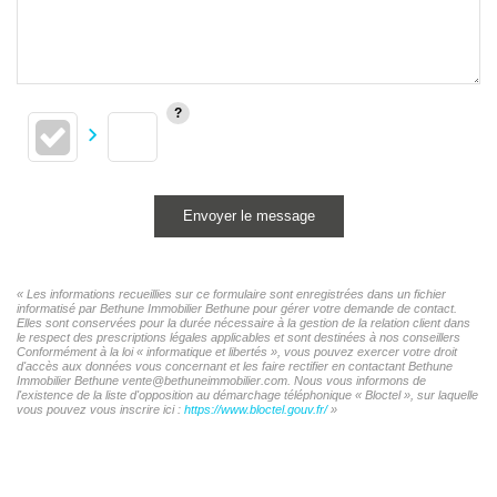
Envoyer le message
« Les informations recueillies sur ce formulaire sont enregistrées dans un fichier
informatisé par Bethune Immobilier Bethune pour gérer votre demande de contact.
Elles sont conservées pour la durée nécessaire à la gestion de la relation client dans
le respect des prescriptions légales applicables et sont destinées à nos conseillers
Conformément à la loi « informatique et libertés », vous pouvez exercer votre droit
d'accès aux données vous concernant et les faire rectifier en contactant Bethune
Immobilier Bethune vente@bethuneimmobilier.com. Nous vous informons de
l'existence de la liste d'opposition au démarchage téléphonique « Bloctel », sur laquelle
vous pouvez vous inscrire ici :
https://www.bloctel.gouv.fr/
»