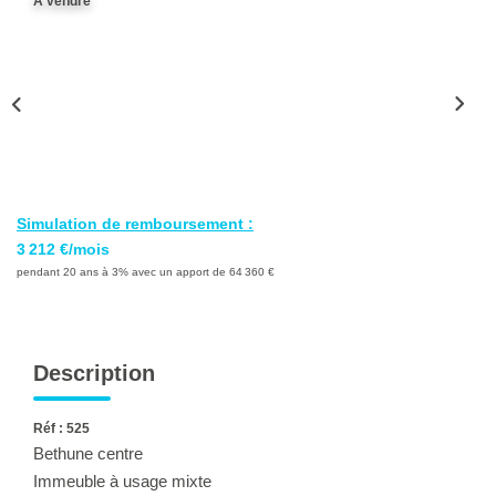
A vendre
Ventes
Locations
Investisseurs
SERVICES
Ventes-Locations
Simulation de remboursement :
3 212 €/mois
Gestion Locative
pendant 20 ans à 3% avec un apport de 64 360 €
Copropriétés
Contact Collaborateurs
Description
CONTACT
Réf : 525
Bethune centre
ACCES COPRO
Immeuble à usage mixte