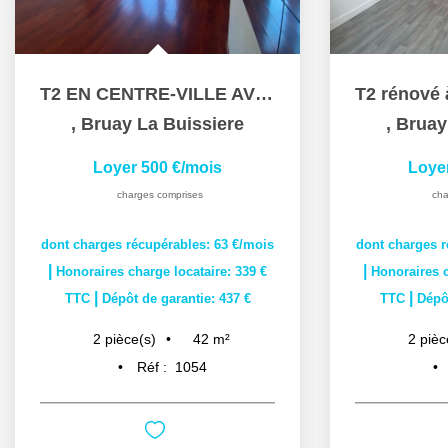
T2 EN CENTRE-VILLE AVEC BALCONS, CAVES ET GARAGE
,
Bruay La Buissiere
,
Bruay
Loyer 500 €/mois
Loye
charges comprises
cha
dont charges récupérables: 63 €/mois
dont charges r
|
|
Honoraires charge locataire: 339 €
Honoraires c
|
|
TTC
Dépôt de garantie: 437 €
TTC
Dépôt
42
m²
2
pièce(s)
2
pièc
Réf :
1054