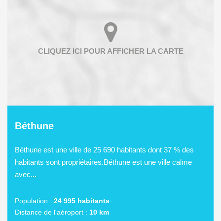
Béthune
Béthune est une ville de 25 690 habitants dont 37 % des
habitants sont propriétaires.Béthune est une ville calme
avec...
Population :
24 995 habitants
Distance de l'aéroport :
10 km