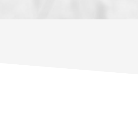
ENFANTS ET ADOLESCENTS
AGE M
TAUX DE PROPRIÉTAIRES
TAUX D
PART DES MÉNAGES SANS VOITURE
DISTAN
RÉSULTATS DES LYCÉES
ECOLES
COMMERCES
MÉDEC