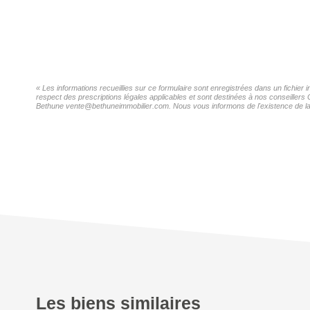
« Les informations recueillies sur ce formulaire sont enregistrées dans un fichier
respect des prescriptions légales applicables et sont destinées à nos conseillers 
Bethune vente@bethuneimmobilier.com. Nous vous informons de l'existence de la li
Les biens similaires