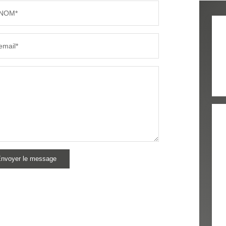
NOM*
email*
nvoyer le message