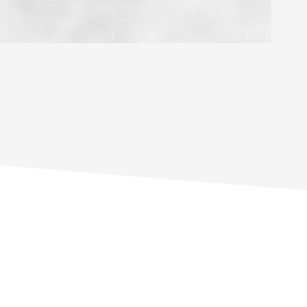
OYEN
'HABITATION
CE DE L'AÉROPORT :
 ET CRÈCHES
INS