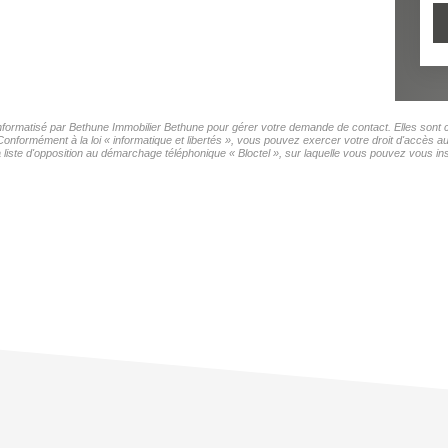
 informatisé par Bethune Immobilier Bethune pour gérer votre demande de contact. Elles sont c
Conformément à la loi « informatique et libertés », vous pouvez exercer votre droit d'accès a
ste d'opposition au démarchage téléphonique « Bloctel », sur laquelle vous pouvez vous insc