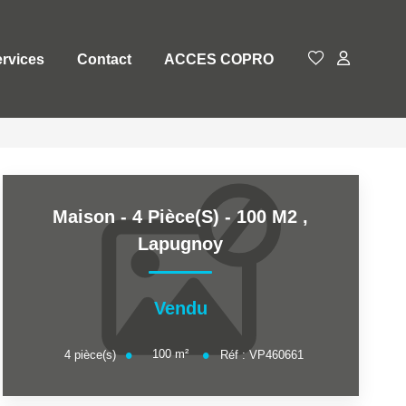
rvices
Contact
ACCES COPRO
Maison - 4 Pièce(s) - 100 M2
,
Lapugnoy
Vendu
100
m²
4
pièce(s)
Réf :
VP460661