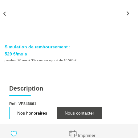
Ventes
Locations
Investisseurs
SERVICES
Simulation de remboursement :
529 €/mois
Ventes-Locations
pendant 20 ans à 3% avec un apport de 10 590 €
Gestion Locative
Copropriétés
Description
Contact Collaborateurs
Réf : VP346661
CONTACT
Nos honoraires
Nous contacter
ACCES COPRO
Imprimer