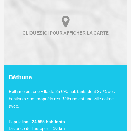
Béthune
Béthune est une ville de 25 690 habitants dont 37 % des
habitants sont propriétaires.Béthune est une ville calme
avec...
Population :
24 995 habitants
Distance de l'aéroport :
10 km