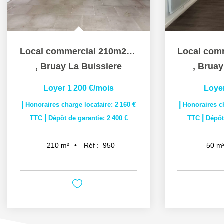
Local commercial 210m2 Centre Bruay
,
Bruay La Buissiere
,
Bruay
Loyer 1 200 €/mois
Loye
|
|
Honoraires charge locataire: 2 160 €
Honoraires ch
|
|
TTC
Dépôt de garantie: 2 400 €
TTC
Dépôt
Réf :
950
210
m²
50
m