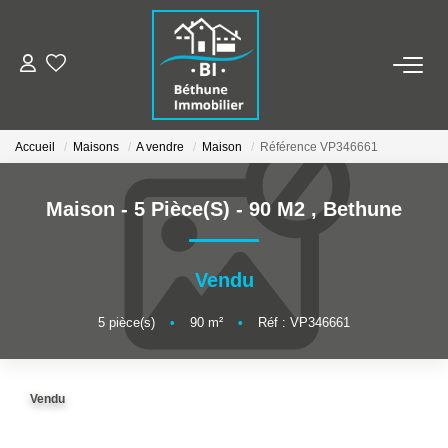
ALERTE MAILS
Accueil
Maisons
A vendre
Maison
Référence VP346661
ESTIMER VOTRE BIEN
Maison - 5 Pièce(s) - 90 M2
,
Bethune
NOS AGENCES
Qui Sommes Nous
Vendu
Nos Contacts
5
pièce(s)
•
90
m²
•
Réf : VP346661
Nos Actualités
Vendu
NOS BIENS