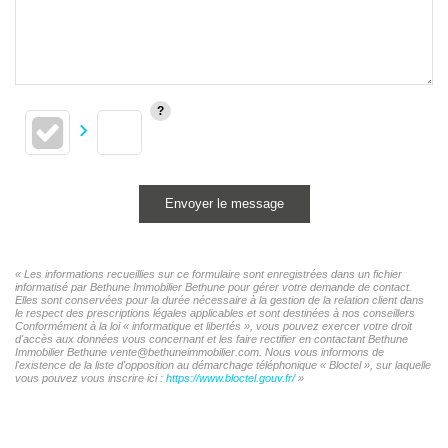
Envoyer le message
« Les informations recueillies sur ce formulaire sont enregistrées dans un fichier
informatisé par Bethune Immobilier Bethune pour gérer votre demande de contact.
Elles sont conservées pour la durée nécessaire à la gestion de la relation client dans
le respect des prescriptions légales applicables et sont destinées à nos conseillers
Conformément à la loi « informatique et libertés », vous pouvez exercer votre droit
d'accès aux données vous concernant et les faire rectifier en contactant Bethune
Immobilier Bethune vente@bethuneimmobilier.com. Nous vous informons de
l'existence de la liste d'opposition au démarchage téléphonique « Bloctel », sur laquelle
vous pouvez vous inscrire ici :
https://www.bloctel.gouv.fr/
»