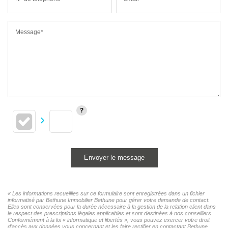
Message*
Envoyer le message
« Les informations recueillies sur ce formulaire sont enregistrées dans un fichier
informatisé par Bethune Immobilier Bethune pour gérer votre demande de contact.
Elles sont conservées pour la durée nécessaire à la gestion de la relation client dans
le respect des prescriptions légales applicables et sont destinées à nos conseillers
Conformément à la loi « informatique et libertés », vous pouvez exercer votre droit
d'accès aux données vous concernant et les faire rectifier en contactant Bethune