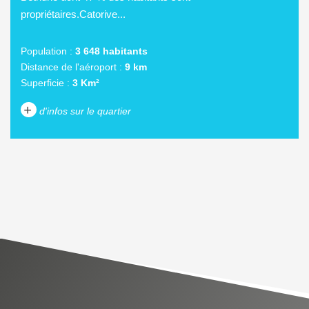
propriétaires.Catorive...
Population :
3 648 habitants
Distance de l'aéroport :
9 km
Superficie :
3 Km²
+
d'infos sur le quartier
DENSITÉ DE POPULATION
ENFANTS ET ADOLESCENTS
AGE MOYEN
REVENU MENSUEL PAR
MÉNAGE
TAUX DE PROPRIÉTAIRES
TAUX D'HABITATION
TAXE FONCIÈRE
PART DES MÉNAGES SANS
VOITURE