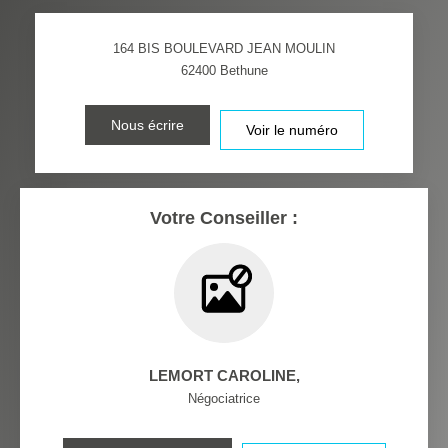
DISTANCE DE L'AÉROPORT :
SUPERFICIE :
164 BIS BOULEVARD JEAN MOULIN
RÉSULTATS DES LYCÉES
ECOLES ET CRÈCHES
62400
Bethune
RESTAURANTS ET CAFÉS
COMMERCES
Nous écrire
Voir le numéro
MÉDECINS
Votre Conseiller :
LEMORT CAROLINE
,
Négociatrice