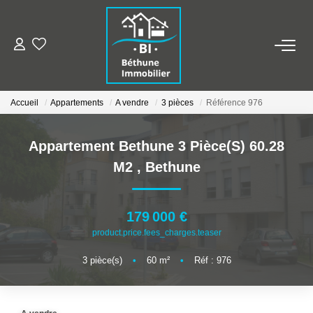
ALERTE MAILS
Accueil
Appartements
A vendre
3 pièces
Référence 976
ESTIMER VOTRE BIEN
Appartement Bethune 3 Pièce(s) 60.28
NOS AGENCES
M2
,
Bethune
Qui Sommes Nous
Nos Contacts
179 000 €
product.price.fees_charges.teaser
Nos Actualités
3
pièce(s)
•
60
m²
•
Réf : 976
NOS BIENS