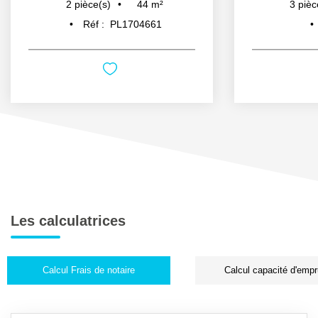
44
m²
2
pièce(s)
3
pièc
Réf :
PL1704661
Les calculatrices
Calcul Frais de notaire
Calcul capacité d'empr