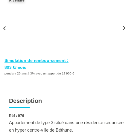
A vendre
Ventes
Locations
Investisseurs
SERVICES
Ventes-Locations
Simulation de remboursement :
893 €/mois
Gestion Locative
pendant 20 ans à 3% avec un apport de 17 900 €
Copropriétés
Contact Collaborateurs
Description
CONTACT
Réf : 976
Appartement de type 3 situé dans une résidence sécurisée
ACCES COPRO
en hyper centre-ville de Béthune.