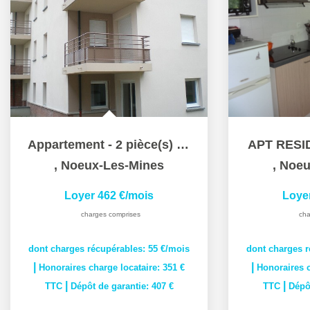
Appartement - 2 pièce(s) - 43 m2
APT RESI
,
Noeux-Les-Mines
,
Noeu
Loyer 462 €/mois
Loye
charges comprises
cha
dont charges récupérables: 55 €/mois
dont charges r
|
|
Honoraires charge locataire: 351 €
Honoraires c
|
|
TTC
Dépôt de garantie: 407 €
TTC
Dépôt