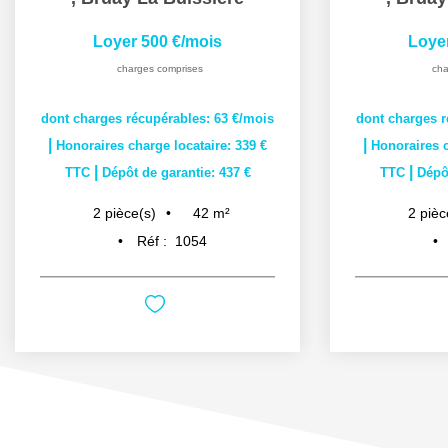
Loyer 500 €/mois
Loye
charges comprises
cha
dont charges récupérables: 63 €/mois
dont charges r
|
|
Honoraires charge locataire: 339 €
Honoraires c
|
|
TTC
Dépôt de garantie: 437 €
TTC
Dépôt
42
m²
2
pièce(s)
2
pièc
Réf :
1054