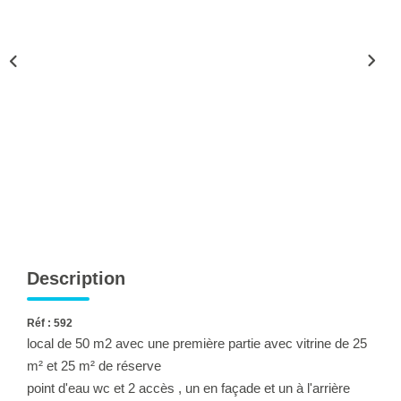
Ventes
Locations
Investisseurs
SERVICES
Ventes-Locations
Gestion Locative
Copropriétés
Contact Collaborateurs
Description
CONTACT
Réf : 592
local de 50 m2 avec une première partie avec vitrine de 25
m² et 25 m² de réserve
ACCES COPRO
point d'eau wc et 2 accès , un en façade et un à l'arrière