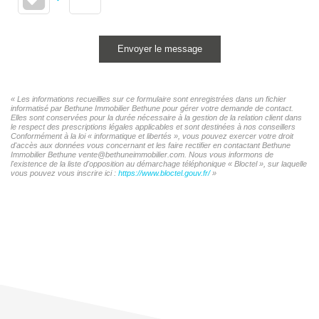
Envoyer le message
« Les informations recueillies sur ce formulaire sont enregistrées dans un fichier
informatisé par Bethune Immobilier Bethune pour gérer votre demande de contact.
Elles sont conservées pour la durée nécessaire à la gestion de la relation client dans
le respect des prescriptions légales applicables et sont destinées à nos conseillers
Conformément à la loi « informatique et libertés », vous pouvez exercer votre droit
d'accès aux données vous concernant et les faire rectifier en contactant Bethune
Immobilier Bethune vente@bethuneimmobilier.com. Nous vous informons de
l'existence de la liste d'opposition au démarchage téléphonique « Bloctel », sur laquelle
vous pouvez vous inscrire ici :
https://www.bloctel.gouv.fr/
»