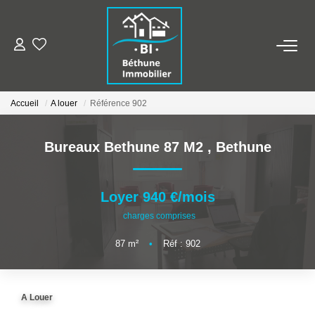
ALERTE MAILS
Accueil
A louer
Référence 902
ESTIMER VOTRE BIEN
Bureaux Bethune 87 M2
,
Bethune
NOS AGENCES
Qui Sommes Nous
Loyer 940 €/mois
Nos Contacts
charges comprises
Nos Actualités
87
m²
•
Réf : 902
NOS BIENS
A Louer