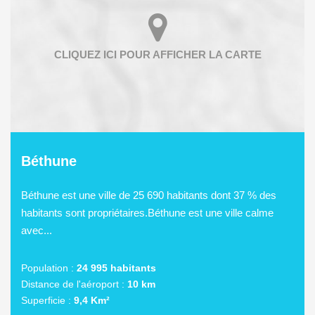
Béthune
Béthune est une ville de 25 690 habitants dont 37 % des
habitants sont propriétaires.Béthune est une ville calme
avec...
Population :
24 995 habitants
Distance de l'aéroport :
10 km
Superficie :
9,4 Km²