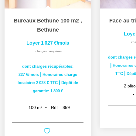
Bureaux Bethune 100 m2
,
Face au tr
Bethune
Loye
Loyer 1 027 €/mois
cha
charges comprises
dont charges r
|
Honoraires c
dont charges récupérables:
|
TTC
Dépôt
|
227 €/mois
Honoraires charge
|
locataire: 2 028 € TTC
Dépôt de
2
pièc
garantie: 1 800 €
Réf :
859
100
m²