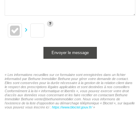
Envoyer le message
« Les informations recueillies sur ce formulaire sont enregistrées dans un fichier
informatisé par Bethune Immobilier Bethune pour gérer votre demande de contact.
Elles sont conservées pour la durée nécessaire à la gestion de la relation client dans
le respect des prescriptions légales applicables et sont destinées à nos conseillers
Conformément à la loi « informatique et libertés », vous pouvez exercer votre droit
d'accès aux données vous concernant et les faire rectifier en contactant Bethune
Immobilier Bethune vente@bethuneimmobilier.com. Nous vous informons de
l'existence de la liste d'opposition au démarchage téléphonique « Bloctel », sur laquelle
vous pouvez vous inscrire ici :
https://www.bloctel.gouv.fr/
»