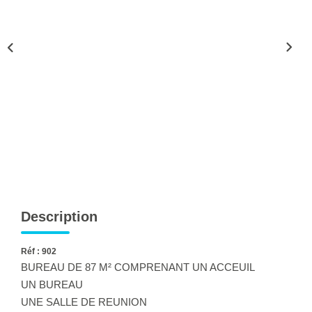
Ventes
Locations
Investisseurs
SERVICES
Ventes-Locations
Gestion Locative
Copropriétés
Contact Collaborateurs
Description
CONTACT
Réf : 902
BUREAU DE 87 M² COMPRENANT UN ACCEUIL
UN BUREAU
ACCES COPRO
UNE SALLE DE REUNION