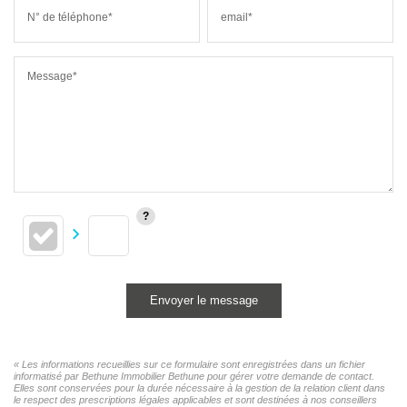
N° de téléphone*
email*
Message*
Envoyer le message
« Les informations recueillies sur ce formulaire sont enregistrées dans un fichier
informatisé par Bethune Immobilier Bethune pour gérer votre demande de contact.
Elles sont conservées pour la durée nécessaire à la gestion de la relation client dans
le respect des prescriptions légales applicables et sont destinées à nos conseillers