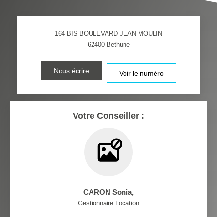
DISTANCE DE L'AÉROPORT :
SUPERFICIE :
164 BIS BOULEVARD JEAN MOULIN
RÉSULTATS DES LYCÉES
ECOLES ET CRÈCHES
62400
Bethune
RESTAURANTS ET CAFÉS
COMMERCES
Nous écrire
Voir le numéro
MÉDECINS
Votre Conseiller :
CARON Sonia
,
Gestionnaire Location