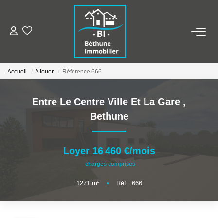
ALERTE MAILS
Accueil
A louer
Référence 666
ESTIMER VOTRE BIEN
Entre Le Centre Ville Et La Gare
,
NOS AGENCES
Bethune
Qui Sommes Nous
Nos Contacts
Loyer 16 460 €/mois
Nos Actualités
charges comprises
1271
m²
•
Réf : 666
NOS BIENS