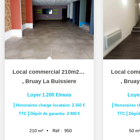
Local commercial 210m2 Centre Bruay
,
Bruay La Buissiere
,
Bruay
Loyer 1 200 €/mois
Loye
|
|
Honoraires charge locataire: 2 160 €
Honoraires ch
|
|
TTC
Dépôt de garantie: 2 400 €
TTC
Dépôt
Réf :
950
210
m²
50
m