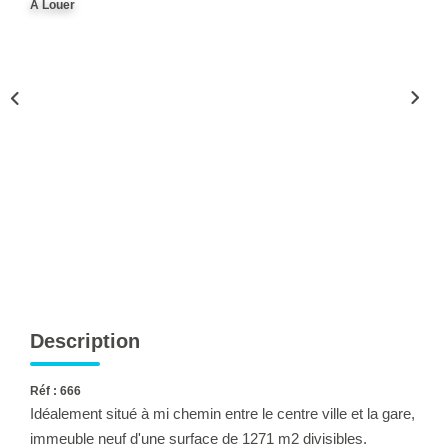
A Louer
Ventes
Locations
Investisseurs
SERVICES
Ventes-Locations
Gestion Locative
Copropriétés
Contact Collaborateurs
Description
CONTACT
Réf : 666
Idéalement situé à mi chemin entre le centre ville et la gare,
ACCES COPRO
immeuble neuf d'une surface de 1271 m2 divisibles.