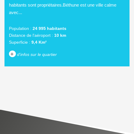
habitants sont propriétaires.Béthune est une ville calme
avec...
Population :
24 995 habitants
Distance de l'aéroport :
10 km
Superficie :
9,4 Km²
+
d'infos sur le quartier
DENSITÉ DE POPULATION
ENFANTS ET ADOLESCENTS
AGE MOYEN
REVENU MENSUEL PAR
MÉNAGE
TAUX DE PROPRIÉTAIRES
TAUX D'HABITATION
TAXE FONCIÈRE
PART DES MÉNAGES SANS
VOITURE