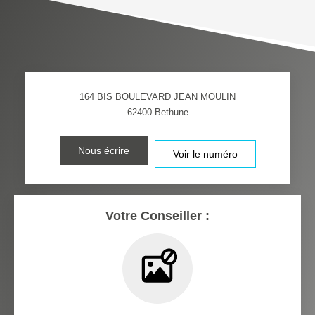
TAXE FONCIÈRE
PART DES MÉNAGES SANS
VOITURE
DISTANCE DE L'AÉROPORT :
SUPERFICIE :
164 BIS BOULEVARD JEAN MOULIN
RÉSULTATS DES LYCÉES
ECOLES ET CRÈCHES
62400
Bethune
RESTAURANTS ET CAFÉS
COMMERCES
Nous écrire
Voir le numéro
MÉDECINS
Votre Conseiller :