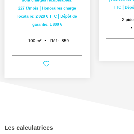
dont charges récupérables:
|
TTC
Dépôt
|
227 €/mois
Honoraires charge
|
locataire: 2 028 € TTC
Dépôt de
2
pièc
garantie: 1 800 €
Réf :
859
100
m²
Les calculatrices