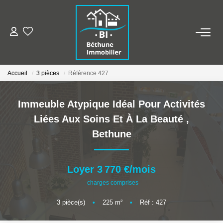
ALERTE MAILS
Accueil
3 pièces
Référence 427
ESTIMER VOTRE BIEN
Immeuble Atypique Idéal Pour Activités
NOS AGENCES
Liées Aux Soins Et À La Beauté
,
Bethune
Qui Sommes Nous
Nos Contacts
Nos Actualités
Loyer 3 770 €/mois
charges comprises
NOS BIENS
3
pièce(s)
•
225
m²
•
Réf : 427