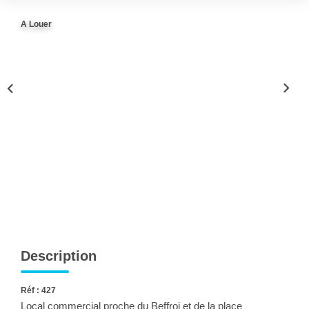
Ventes
A Louer
Locations
Investisseurs
SERVICES
Ventes-Locations
Gestion Locative
Copropriétés
Contact Collaborateurs
CONTACT
Description
ACCES COPRO
Réf : 427
Local commercial proche du Beffroi et de la place