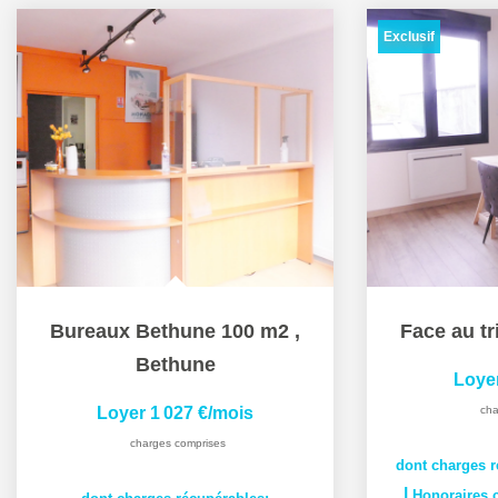
Exclusif
Bureaux Bethune 100 m2
,
Face au tr
Bethune
Loye
Loyer 1 027 €/mois
cha
charges comprises
dont charges r
|
Honoraires c