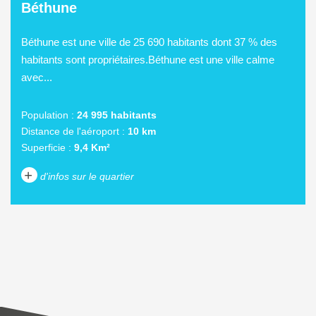
Béthune
Béthune est une ville de 25 690 habitants dont 37 % des
habitants sont propriétaires.Béthune est une ville calme
avec...
Population :
24 995 habitants
Distance de l'aéroport :
10 km
Superficie :
9,4 Km²
+
d'infos sur le quartier
DENSITÉ DE POPULATION
ENFANTS ET ADOLESCENTS
AGE MOYEN
REVENU MENSUEL PAR
MÉNAGE
TAUX DE PROPRIÉTAIRES
TAUX D'HABITATION