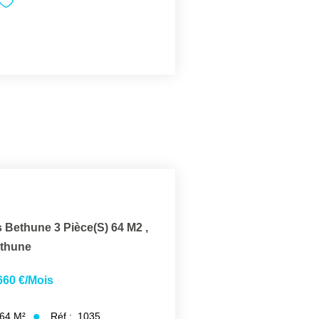
 Bethune 3 Pièce(s) 64 M2
,
thune
660 €/mois
64
M²
Réf :
1035