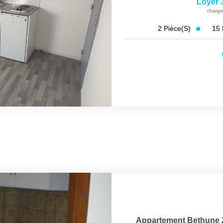
Loyer 
charge
15
2
Pièce(s)
Appartement Bethune 2