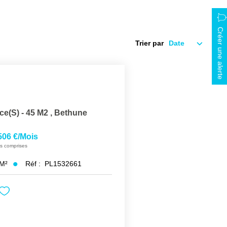
Créer une alerte
Trier par
ce(s) - 45 M2
,
Bethune
506 €/mois
s comprises
M²
Réf :
PL1532661