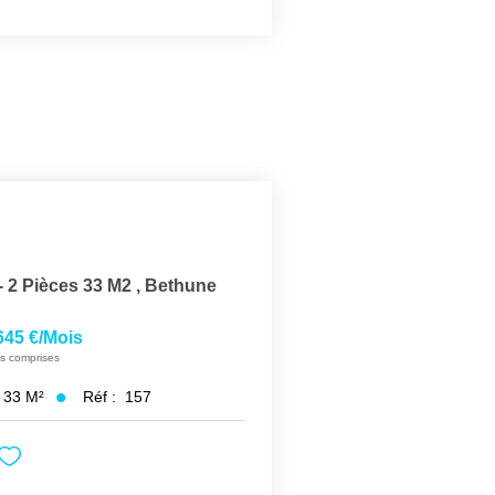
 2 Pièces 33 M2
,
Bethune
645 €/mois
s comprises
33
M²
Réf :
157