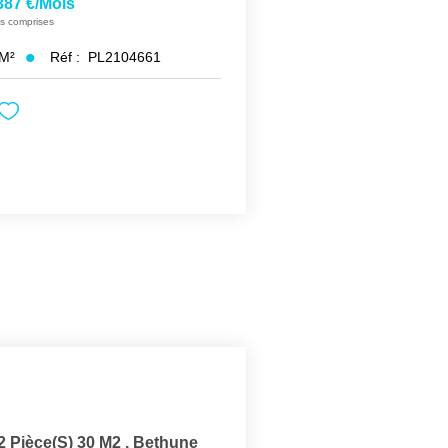
387 €/mois
s comprises
M²
Réf :
PL2104661
 Pièce(s) 30 M2
,
Bethune