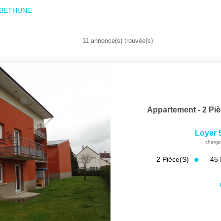
r BETHUNE
11 annonce(s) trouvée(s)
Appartement - 2 Piè
Loyer 
charge
45
2
Pièce(s)