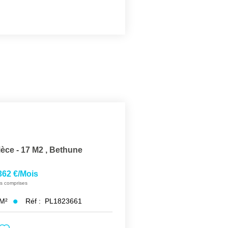
èce - 17 M2
,
Bethune
362 €/mois
s comprises
M²
Réf :
PL1823661