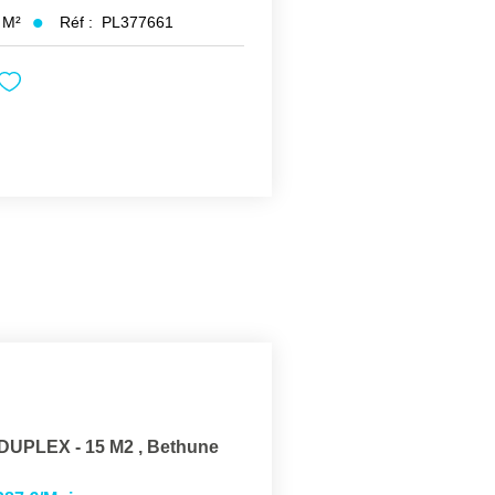
9
M²
Réf :
PL377661
- DUPLEX - 15 M2
,
Bethune