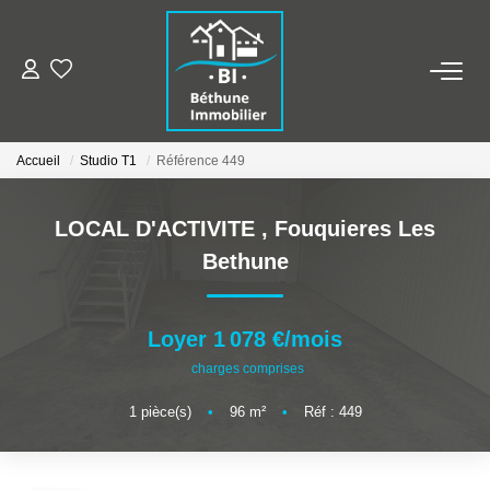
ALERTE MAILS
Accueil
Studio T1
Référence 449
ESTIMER VOTRE BIEN
LOCAL D'ACTIVITE
,
Fouquieres Les
NOS AGENCES
Bethune
Qui Sommes Nous
Nos Contacts
Loyer 1 078 €/mois
Nos Actualités
charges comprises
1
pièce(s)
•
96
m²
•
Réf : 449
NOS BIENS