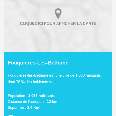
Fouquières-Lès-Béthune
Fouquières-lès-Béthune est une ville de 1 080 habitants
dont 78 % des habitants sont...
Population :
1 068 habitants
Distance de l'aéroport :
12 km
Superficie :
2,4 Km²