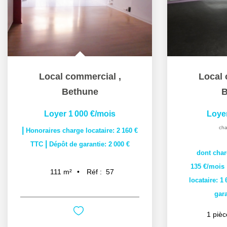
Local commercial
,
Local
Bethune
B
Loyer 1 000 €/mois
Loye
cha
|
Honoraires charge locataire: 2 160 €
|
TTC
Dépôt de garantie: 2 000 €
dont char
135 €/mois
Réf :
57
111
m²
locataire: 1
gara
1
pièc