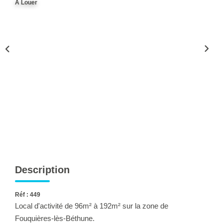
A Louer
Ventes
Locations
Investisseurs
SERVICES
Ventes-Locations
Gestion Locative
Copropriétés
Contact Collaborateurs
Description
CONTACT
Réf : 449
Local d'activité de 96m² à 192m² sur la zone de
ACCES COPRO
Fouquières-lès-Béthune.