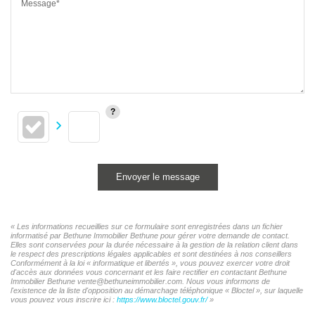
Message*
Envoyer le message
« Les informations recueillies sur ce formulaire sont enregistrées dans un fichier
informatisé par Bethune Immobilier Bethune pour gérer votre demande de contact.
Elles sont conservées pour la durée nécessaire à la gestion de la relation client dans
le respect des prescriptions légales applicables et sont destinées à nos conseillers
Conformément à la loi « informatique et libertés », vous pouvez exercer votre droit
d'accès aux données vous concernant et les faire rectifier en contactant Bethune
Immobilier Bethune vente@bethuneimmobilier.com. Nous vous informons de
l'existence de la liste d'opposition au démarchage téléphonique « Bloctel », sur laquelle
vous pouvez vous inscrire ici :
https://www.bloctel.gouv.fr/
»