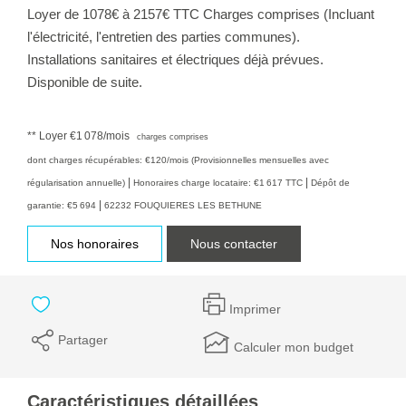
Loyer de 1078€ à 2157€ TTC Charges comprises (Incluant
l'électricité, l'entretien des parties communes).
Installations sanitaires et électriques déjà prévues.
Disponible de suite.
**
Loyer €1 078/mois
charges comprises
dont charges récupérables: €120/mois (Provisionnelles mensuelles avec
|
|
régularisation annuelle)
Honoraires charge locataire: €1 617 TTC
Dépôt de
|
garantie: €5 694
62232 FOUQUIERES LES BETHUNE
Nos honoraires
Nous contacter
Imprimer
Partager
Calculer mon budget
Caractéristiques détaillées