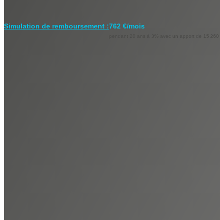
Simulation de remboursement :
762 €/mois
pendant 20 ans à 3% avec un apport de 15 260
Description
Réf : VA215661
Nos honoraires
Nous contacter
Imprime
Nos honoraires