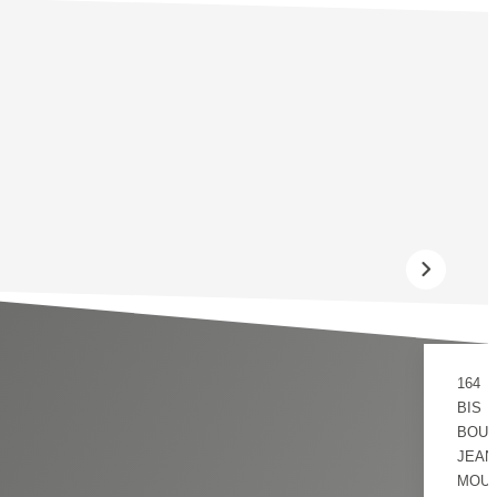
164
BIS
BOUL
JEAN
MOUL