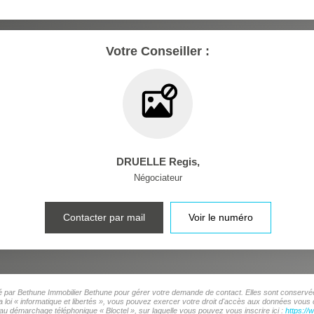
OMMERCES
MÉDEC
Votre Conseiller :
DRUELLE Regis
,
Négociateur
Contacter par mail
Voir le numéro
isé par Bethune Immobilier Bethune pour gérer votre demande de contact. Elles sont conservées
 loi « informatique et libertés », vous pouvez exercer votre droit d'accès aux données vous c
au démarchage téléphonique « Bloctel », sur laquelle vous pouvez vous inscrire ici :
https://