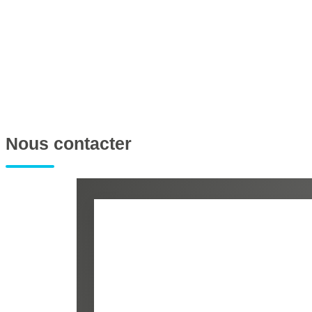
+
d'infos sur le quartier
DENSITÉ DE POPULATION
EN
Nous contacter
REVENU MENSUEL PAR MÉNAGE
TA
TAXE FONCIÈRE
PA
SUPERFICIE :
RÉ