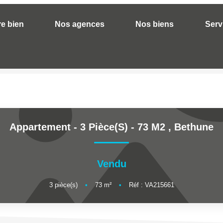
re bien
Nos agences
Nos biens
Serv
ALERTE MAILS
ESTIMER VOTRE BIEN
Appartement - 3 Pièce(s) - 73 M2
,
Bethune
NOS AGENCES
Qui Sommes Nous
Vendu
Nos Contacts
3
pièce(s)
•
73
m²
•
Réf : VA215661
Nos Actualités