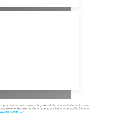
INS
 pour la durée nécessaire à la gestion de la relation client dans le respect
oncernant et les faire rectifier en contactant Bethune Immobilier Bethune
www.bloctel.gouv.fr/
»