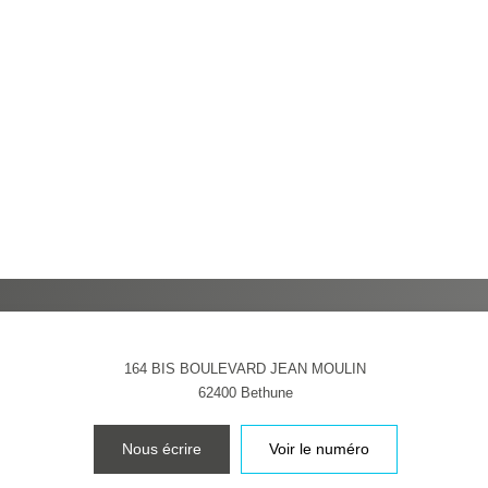
FANTS ET ADOLESCENTS
AGE M
UX DE PROPRIÉTAIRES
TAUX D
RT DES MÉNAGES SANS VOITURE
DISTA
164 BIS BOULEVARD JEAN MOULIN
62400
Bethune
SULTATS DES LYCÉES
ECOLE
Nous écrire
Voir le numéro