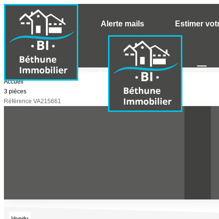
Alerte mails
Estimer vot
Accueil
3 pièces
Référence VA215661
Vendu