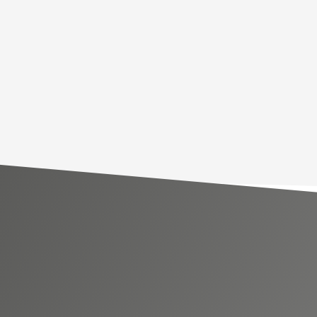
NOS BIENS
Ventes
Locations
Investisseurs
SERVICES
Ventes-Locations
Gestion Locative
Copropriétés
Contact Collaborateurs
CONTACT