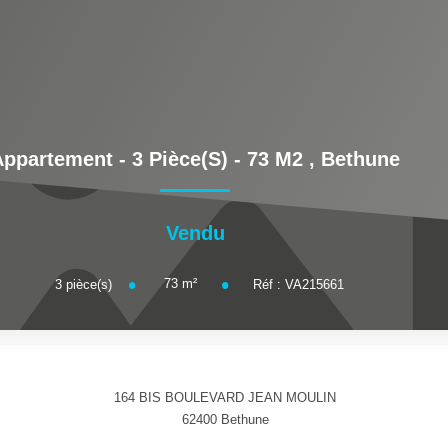
ppartement - 3 Pièce(s) - 73 M2
,
Bethune
Vendu
73
m²
3
pièce(s)
Réf :
VA215661
164 BIS BOULEVARD JEAN MOULIN
62400
Bethune