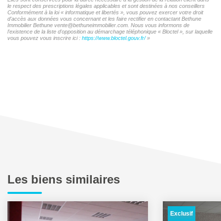
le respect des prescriptions légales applicables et sont destinées à nos conseillers
Conformément à la loi « informatique et libertés », vous pouvez exercer votre droit
d'accès aux données vous concernant et les faire rectifier en contactant Bethune
Immobilier Bethune vente@bethuneimmobilier.com. Nous vous informons de
l'existence de la liste d'opposition au démarchage téléphonique « Bloctel », sur laquelle
vous pouvez vous inscrire ici :
https://www.bloctel.gouv.fr/
»
Les biens similaires
Exclusif