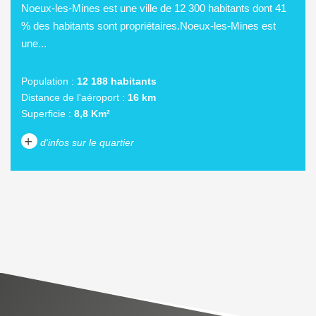
Noeux-les-Mines est une ville de 12 300 habitants dont 41
% des habitants sont propriétaires.Noeux-les-Mines est
une...
Population :
12 188 habitants
Distance de l'aéroport :
16 km
Superficie :
8,8 Km²
+
d'infos sur le quartier
DENSITÉ DE POPULATION
ENFANTS ET ADOLESCENTS
AGE MOYEN
REVENU MENSUEL PAR
MÉNAGE
TAUX DE PROPRIÉTAIRES
TAUX D'HABITATION
TAXE FONCIÈRE
PART DES MÉNAGES SANS