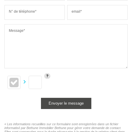
N° de téléphone*
email*
Message*
Envoyer le message
« Les informations recueillies sur ce formulaire sont enregistrées dans un fichier
informatisé par Bethune Immobilier Bethune pour gérer votre demande de contact.
Elles sont conservées pour la durée nécessaire à la gestion de la relation client dans