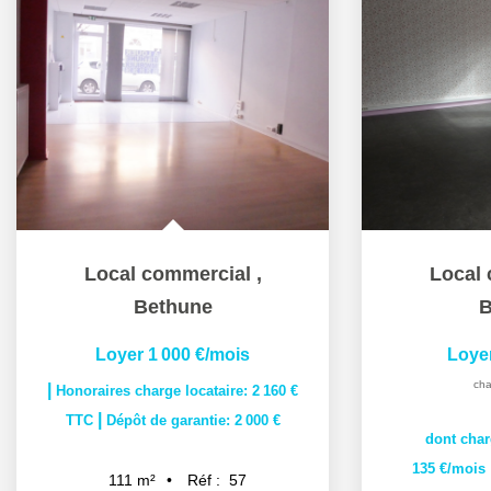
Local commercial
,
Local
Bethune
B
Loyer 1 000 €/mois
Loye
cha
|
Honoraires charge locataire: 2 160 €
|
TTC
Dépôt de garantie: 2 000 €
dont char
135 €/mois
Réf :
57
111
m²