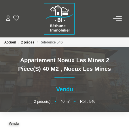
ALERTE MAILS
Accueil
2 pièces
Référence 546
ESTIMER VOTRE BIEN
Appartement Noeux Les Mines 2
NOS AGENCES
Pièce(s) 40 M2
,
Noeux Les Mines
Qui Sommes Nous
Nos Contacts
Vendu
Nos Actualités
2
pièce(s)
•
40
m²
•
Réf : 546
NOS BIENS
Vendu