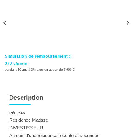
Ventes
Locations
Investisseurs
SERVICES
Simulation de remboursement :
Ventes-Locations
379 €/mois
Gestion Locative
pendant 20 ans à 3% avec un apport de 7 600 €
Copropriétés
Contact Collaborateurs
Description
CONTACT
Réf : 546
Résidence Matisse
INVESTISSEUR
ACCES COPRO
Au sein d'une résidence récente et sécurisée.