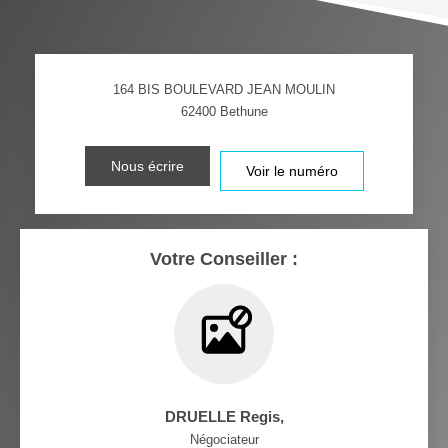
VOITURE
DISTANCE DE L'AÉROPORT :
SUPERFICIE :
164 BIS BOULEVARD JEAN MOULIN
RÉSULTATS DES LYCÉES
ECOLES ET CRÈCHES
62400
Bethune
RESTAURANTS ET CAFÉS
COMMERCES
Nous écrire
Voir le numéro
MÉDECINS
Votre Conseiller :
DRUELLE Regis
,
Négociateur