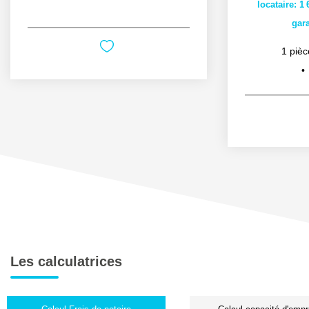
locataire: 1
gara
1
pièc
Les calculatrices