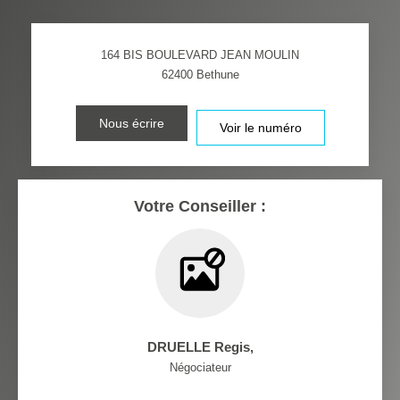
DISTANCE DE L'AÉROPORT :
SUPERFICIE :
164 BIS BOULEVARD JEAN MOULIN
RÉSULTATS DES LYCÉES
ECOLES ET CRÈCHES
62400
Bethune
RESTAURANTS ET CAFÉS
COMMERCES
Nous écrire
Voir le numéro
MÉDECINS
Votre Conseiller :
DRUELLE Regis
,
Négociateur