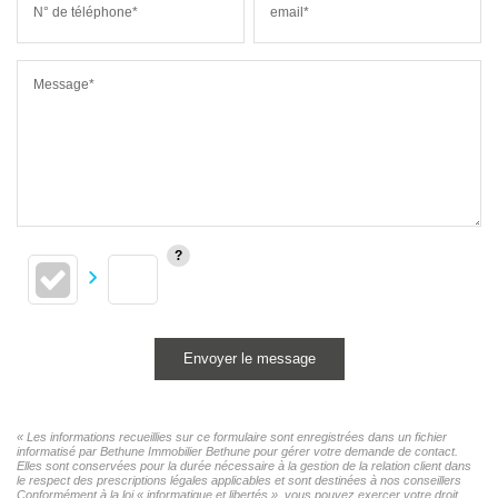
N° de téléphone*
email*
Message*
Envoyer le message
« Les informations recueillies sur ce formulaire sont enregistrées dans un fichier
informatisé par Bethune Immobilier Bethune pour gérer votre demande de contact.
Elles sont conservées pour la durée nécessaire à la gestion de la relation client dans
le respect des prescriptions légales applicables et sont destinées à nos conseillers
Conformément à la loi « informatique et libertés », vous pouvez exercer votre droit