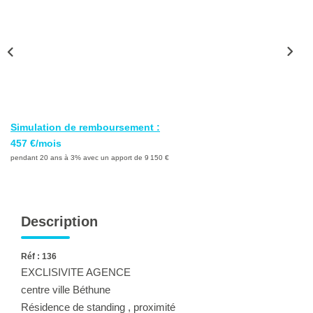
Ventes
Locations
Investisseurs
SERVICES
Simulation de remboursement :
Ventes-Locations
457 €/mois
Gestion Locative
pendant 20 ans à 3% avec un apport de 9 150 €
Copropriétés
Contact Collaborateurs
Description
CONTACT
Réf : 136
EXCLISIVITE AGENCE
centre ville Béthune
ACCES COPRO
Résidence de standing , proximité