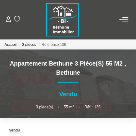
ALERTE MAILS
Accueil
2 pièces
Référence 136
ESTIMER VOTRE BIEN
Appartement Bethune 3 Pièce(s) 55 M2
,
NOS AGENCES
Bethune
Qui Sommes Nous
Nos Contacts
Vendu
Nos Actualités
3
pièce(s)
•
55
m²
•
Réf : 136
NOS BIENS
Vendu