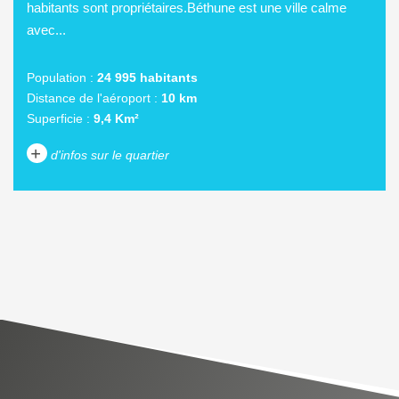
habitants sont propriétaires.Béthune est une ville calme
avec...
Population :
24 995 habitants
Distance de l'aéroport :
10 km
Superficie :
9,4 Km²
+
d'infos sur le quartier
DENSITÉ DE POPULATION
ENFANTS ET ADOLESCENTS
AGE MOYEN
REVENU MENSUEL PAR
MÉNAGE
TAUX DE PROPRIÉTAIRES
TAUX D'HABITATION
TAXE FONCIÈRE
PART DES MÉNAGES SANS
VOITURE