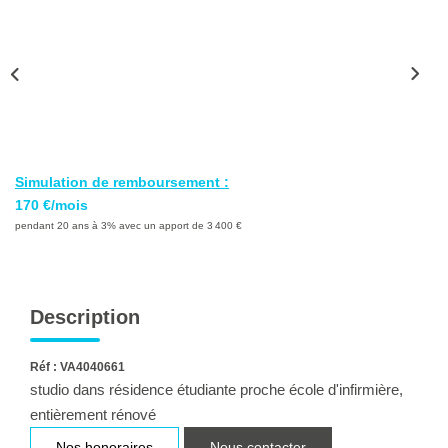
Ventes
Locations
Investisseurs
SERVICES
Simulation de remboursement :
Ventes-Locations
170 €/mois
Gestion Locative
pendant 20 ans à 3% avec un apport de 3 400 €
Copropriétés
Contact Collaborateurs
Description
CONTACT
Réf : VA4040661
studio dans résidence étudiante proche école d'infirmière,
entièrement rénové
ACCES COPRO
Nos honoraires
Nous contacter