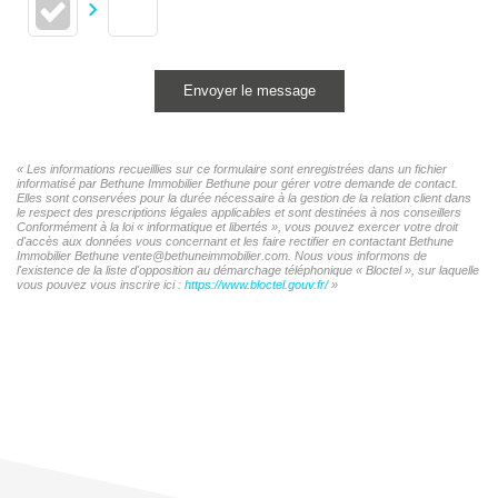
Envoyer le message
« Les informations recueillies sur ce formulaire sont enregistrées dans un fichier
informatisé par Bethune Immobilier Bethune pour gérer votre demande de contact.
Elles sont conservées pour la durée nécessaire à la gestion de la relation client dans
le respect des prescriptions légales applicables et sont destinées à nos conseillers
Conformément à la loi « informatique et libertés », vous pouvez exercer votre droit
d'accès aux données vous concernant et les faire rectifier en contactant Bethune
Immobilier Bethune vente@bethuneimmobilier.com. Nous vous informons de
l'existence de la liste d'opposition au démarchage téléphonique « Bloctel », sur laquelle
vous pouvez vous inscrire ici :
https://www.bloctel.gouv.fr/
»