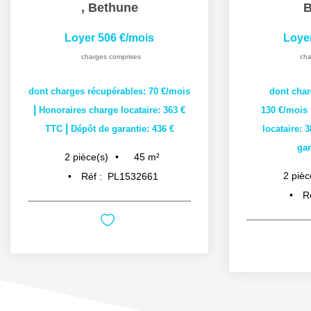
,
Bethune
B
Loyer 506 €/mois
Loye
charges comprises
cha
dont charges récupérables: 70 €/mois
dont char
|
Honoraires charge locataire: 363 €
130 €/mois
|
TTC
Dépôt de garantie: 436 €
locataire: 
gar
45
m²
2
pièce(s)
2
pièc
Réf :
PL1532661
R