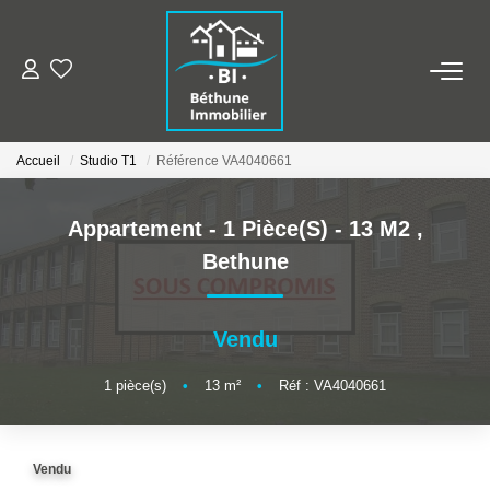
ALERTE MAILS
Accueil
Studio T1
Référence VA4040661
ESTIMER VOTRE BIEN
Appartement - 1 Pièce(s) - 13 M2
,
NOS AGENCES
Bethune
Qui Sommes Nous
Nos Contacts
Vendu
Nos Actualités
1
pièce(s)
•
13
m²
•
Réf : VA4040661
NOS BIENS
Vendu