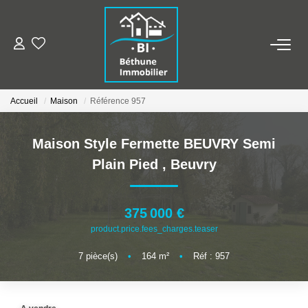
ALERTE MAILS
Accueil
Maison
Référence 957
ESTIMER VOTRE BIEN
Maison Style Fermette BEUVRY Semi
NOS AGENCES
Plain Pied
,
Beuvry
Qui Sommes Nous
Nos Contacts
375 000 €
product.price.fees_charges.teaser
Nos Actualités
7
pièce(s)
•
164
m²
•
Réf : 957
NOS BIENS