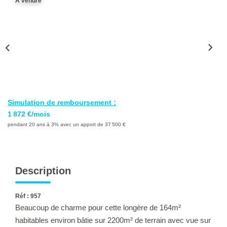
A vendre
Ventes
Locations
Investisseurs
SERVICES
Ventes-Locations
Simulation de remboursement :
1 872 €/mois
Gestion Locative
pendant 20 ans à 3% avec un apport de 37 500 €
Copropriétés
Contact Collaborateurs
Description
CONTACT
Réf : 957
Beaucoup de charme pour cette longère de 164m²
ACCES COPRO
habitables environ bâtie sur 2200m² de terrain avec vue sur