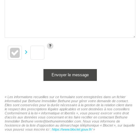
Envoyer le message
« Les informations recueillies sur ce formulaire sont enregistrées dans un fichier
informatisé par Bethune Immobilier Bethune pour gérer votre demande de contact.
Elles sont conservées pour la durée nécessaire à la gestion de la relation client dans
le respect des prescriptions légales applicables et sont destinées à nos conseillers
Conformément à la loi « informatique et libertés », vous pouvez exercer votre droit
d'accès aux données vous concernant et les faire rectifier en contactant Bethune
Immobilier Bethune vente@bethuneimmobilier.com. Nous vous informons de
l'existence de la liste d'opposition au démarchage téléphonique « Bloctel », sur laquelle
vous pouvez vous inscrire ici :
https://www.bloctel.gouv.fr/
»