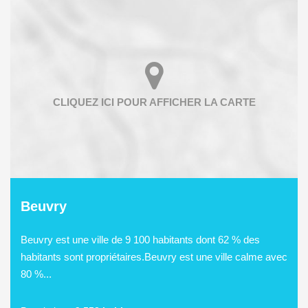
Beuvry
Beuvry est une ville de 9 100 habitants dont 62 % des
habitants sont propriétaires.Beuvry est une ville calme avec
80 %...