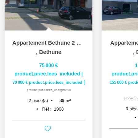
Appartement Bethune 2 pièce(s) 39 m2
Appartem
,
Bethune
,
75 000 €
1
product.price.fees_included
|
product.pr
|
70 000 €
product.price.fees_included
155 000 €
prod
product.price.fees_charges.full
product.pr
39
m²
2
pièce(s)
3
pièc
Réf :
1008