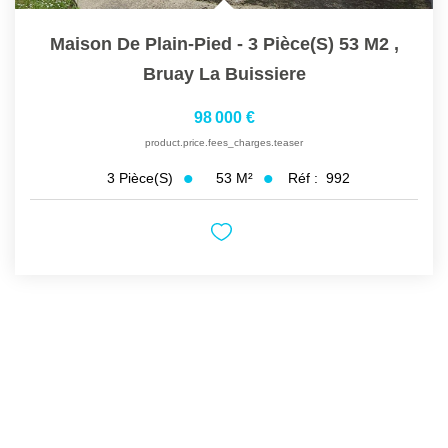
Maison De Plain-Pied - 3 Pièce(s) 53 M2
,
Bruay La Buissiere
98 000 €
product.price.fees_charges.teaser
53
M²
Réf :
992
3
Pièce(s)