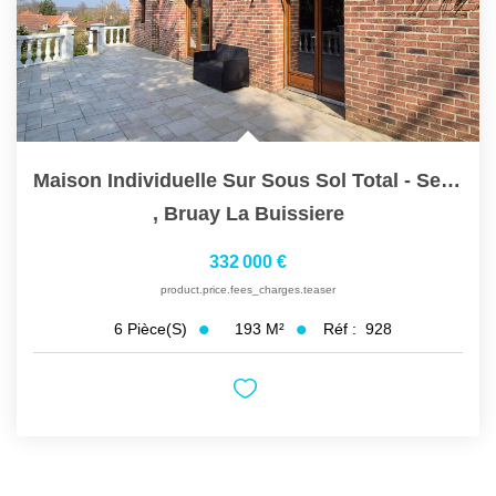
Maison Individuelle Sur Sous Sol Total - Semi Plain Pied
,
Bruay La Buissiere
332 000 €
product.price.fees_charges.teaser
193
M²
Réf :
928
6
Pièce(s)