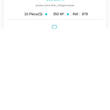
product.price.fees_charges.teaser
350
M²
Réf :
878
10
Pièce(s)