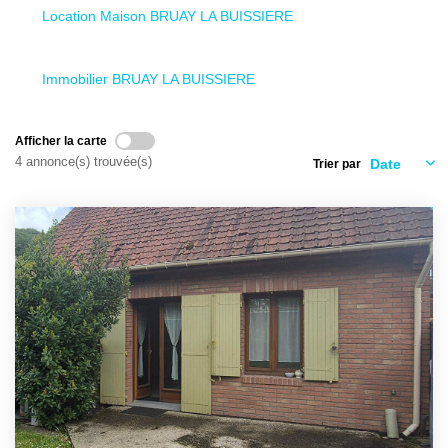
Location Maison BRUAY LA BUISSIERE
Locations
Investisseurs
Immobilier BRUAY LA BUISSIERE
SERVICES
Afficher la carte
4 annonce(s) trouvée(s)
Trier par
Ventes-Locations
Gestion Locative
Copropriétés
Contact Collaborateurs
CONTACT
ACCES COPRO