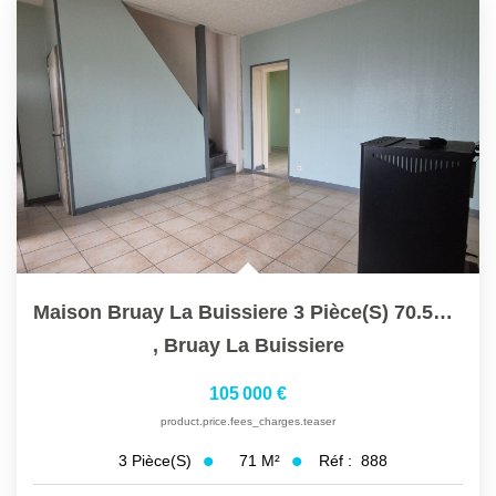
Maison Bruay La Buissiere 3 Pièce(s) 70.53 M2
,
Bruay La Buissiere
105 000 €
product.price.fees_charges.teaser
71
M²
Réf :
888
3
Pièce(s)