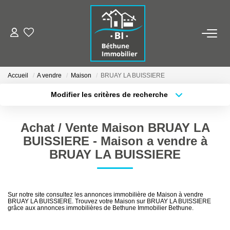
ALERTE MAILS
Accueil
A vendre
Maison
BRUAY LA BUISSIERE
ESTIMER VOTRE BIEN
Modifier les critères de recherche
Localisation
Type de transaction
NOS AGENCES
Surface min
Achat / Vente Maison BRUAY LA
Type de bien
Qui Sommes Nous
BUISSIERE - Maison a vendre à
Plus de critères
Budget max
Nos Contacts
BRUAY LA BUISSIERE
Créer une alerte
Nos Actualités
Sur notre site consultez les annonces immobilière de Maison à vendre
BRUAY LA BUISSIERE. Trouvez votre Maison sur BRUAY LA BUISSIERE
NOS BIENS
grâce aux annonces immobilières de Bethune Immobilier Bethune.
Ventes