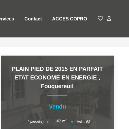
rvices
Contact
ACCES COPRO
PLAIN PIED DE 2015 EN PARFAIT
ETAT ECONOME EN ENERGIE
,
Fouquereuil
Vendu
102
m²
7
pièce(s)
Réf :
90