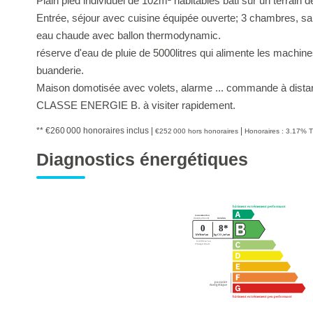
Plain pied individuel de 102m² habitables bâti sur un terrain 
Entrée, séjour avec cuisine équipée ouverte; 3 chambres, sal
eau chaude avec ballon thermodynamic.
réserve d'eau de pluie de 5000litres qui alimente les machin
buanderie.
Maison domotisée avec volets, alarme ... commande à dista
CLASSE ENERGIE B. à visiter rapidement.
** €260 000
honoraires inclus
|
|
€252 000
hors honoraires
Honoraires : 3.17% T
Diagnostics énergétiques