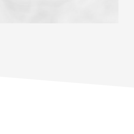
OYEN
'HABITATION
CE DE L'AÉROPORT :
 ET CRÈCHES
INS