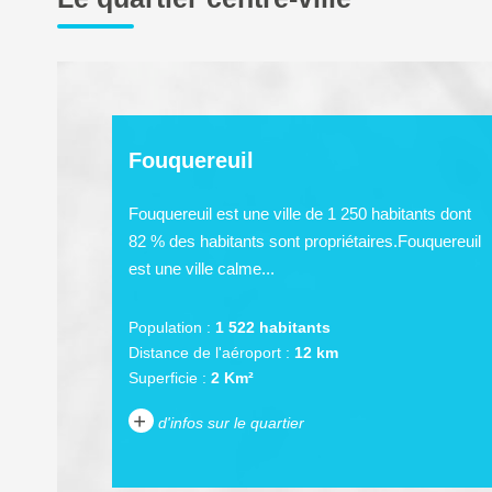
Fouquereuil
Fouquereuil est une ville de 1 250 habitants dont
82 % des habitants sont propriétaires.Fouquereuil
est une ville calme...
Population :
1 522 habitants
Distance de l'aéroport :
12 km
Superficie :
2 Km²
+
d'infos sur le quartier