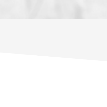
ENFANTS ET ADOLESCENTS
AGE M
TAUX DE PROPRIÉTAIRES
TAUX D
PART DES MÉNAGES SANS VOITURE
DISTAN
RÉSULTATS DES LYCÉES
ECOLES
COMMERCES
MÉDEC