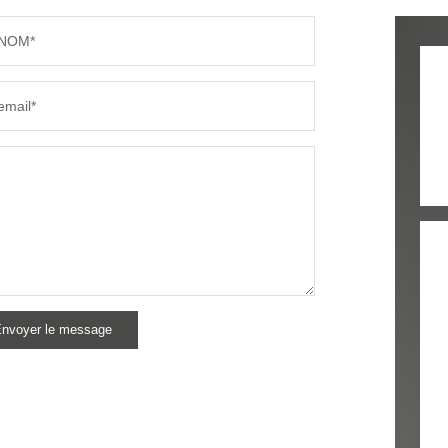
NOM*
email*
nvoyer le message