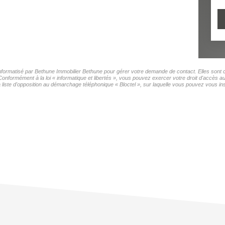
 informatisé par Bethune Immobilier Bethune pour gérer votre demande de contact. Elles sont c
Conformément à la loi « informatique et libertés », vous pouvez exercer votre droit d'accès a
ste d'opposition au démarchage téléphonique « Bloctel », sur laquelle vous pouvez vous insc