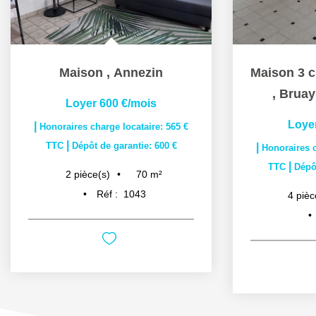
Maison
,
Annezin
,
Bruay
Loyer 600 €/mois
Loye
|
Honoraires charge locataire: 565 €
|
TTC
Dépôt de garantie: 600 €
|
Honoraires c
|
TTC
Dépôt
70
m²
2
pièce(s)
Réf :
1043
4
pièc