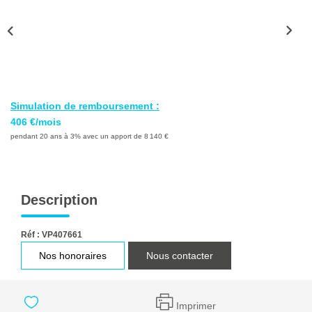
Ventes
Locations
Investisseurs
SERVICES
Simulation de remboursement :
406 €/mois
Ventes-Locations
pendant 20 ans à 3% avec un apport de 8 140 €
Gestion Locative
Copropriétés
Description
Contact Collaborateurs
Réf : VP407661
CONTACT
Nos honoraires
Nous contacter
ACCES COPRO
Imprimer