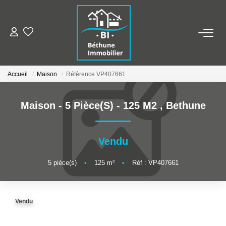
ALERTE MAILS
Accueil
Maison
Référence VP407661
ESTIMER VOTRE BIEN
Maison - 5 Pièce(s) - 125 M2
,
Bethune
NOS AGENCES
Qui Sommes Nous
Vendu
Nos Contacts
5
pièce(s)
•
125
m²
•
Réf : VP407661
Nos Actualités
Vendu
NOS BIENS