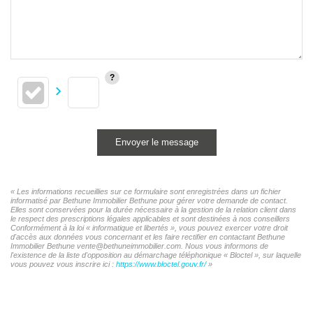
Envoyer le message
« Les informations recueillies sur ce formulaire sont enregistrées dans un fichier
informatisé par Bethune Immobilier Bethune pour gérer votre demande de contact.
Elles sont conservées pour la durée nécessaire à la gestion de la relation client dans
le respect des prescriptions légales applicables et sont destinées à nos conseillers
Conformément à la loi « informatique et libertés », vous pouvez exercer votre droit
d'accès aux données vous concernant et les faire rectifier en contactant Bethune
Immobilier Bethune vente@bethuneimmobilier.com. Nous vous informons de
l'existence de la liste d'opposition au démarchage téléphonique « Bloctel », sur laquelle
vous pouvez vous inscrire ici :
https://www.bloctel.gouv.fr/
»