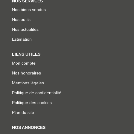
NOS SERVICES
Nos biens vendus
Nos outils
Nos actualités
Estimation
LIENS UTILES
Mon compte
Nos honoraires
Mentions légales
Politique de confidentialité
Politique des cookies
Plan du site
NOS ANNONCES