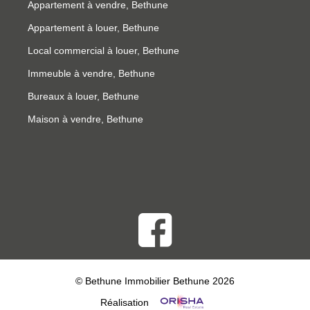
Appartement à vendre, Bethune
Appartement à louer, Bethune
Local commercial à louer, Bethune
Immeuble à vendre, Bethune
Bureaux à louer, Bethune
Maison à vendre, Bethune
© Bethune Immobilier Bethune 2026
Réalisation