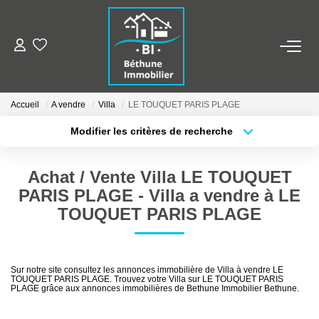
ALERTE MAILS
Accueil
A vendre
Villa
LE TOUQUET PARIS PLAGE
ESTIMER VOTRE BIEN
Modifier les critères de recherche
Type de transaction
Localisation
Acheter
Localisation
NOS AGENCES
Achat / Vente Villa LE TOUQUET
Type de bien
Sélectionnez...
Surface min
Qui Sommes Nous
PARIS PLAGE - Villa a vendre à LE
TOUQUET PARIS PLAGE
Nos Contacts
Plus de critères
Budget max
Nos Actualités
Créer une alerte
Sur notre site consultez les annonces immobilière de Villa à vendre LE
TOUQUET PARIS PLAGE. Trouvez votre Villa sur LE TOUQUET PARIS
NOS BIENS
PLAGE grâce aux annonces immobilières de Bethune Immobilier Bethune.