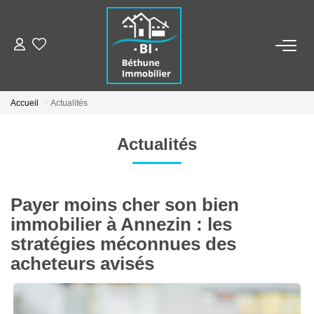
ALERTE MAILS
Accueil
Actualités
ESTIMER VOTRE BIEN
Actualités
NOS AGENCES
Qui Sommes Nous
Payer moins cher son bien
Nos Contacts
immobilier à Annezin : les
Nos Actualités
stratégies méconnues des
acheteurs avisés
NOS BIENS