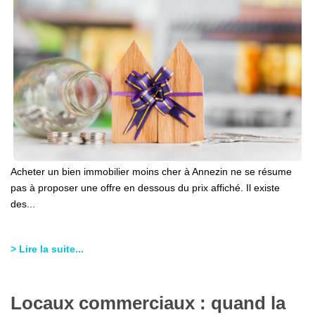
Ventes
Locations
Investisseurs
SERVICES
Ventes-Locations
Gestion Locative
Acheter un bien immobilier moins cher à Annezin ne se résume
Copropriétés
pas à proposer une offre en dessous du prix affiché. Il existe
des...
Contact Collaborateurs
> Lire la suite...
CONTACT
ACCES COPRO
Locaux commerciaux : quand la