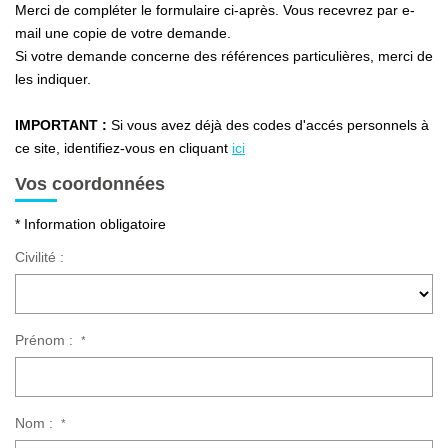
Ventes
Merci de compléter le formulaire ci-après. Vous recevrez par e-
mail une copie de votre demande.
Locations
Si votre demande concerne des références particulières, merci de
Investisseurs
les indiquer.
IMPORTANT :
Si vous avez déjà des codes d'accés personnels à
SERVICES
ce site, identifiez-vous en cliquant
ici
Vos coordonnées
Ventes-Locations
* Information obligatoire
Gestion Locative
Civilité :
Copropriétés
Contact Collaborateurs
Prénom :
*
CONTACT
ACCES COPRO
Nom :
*