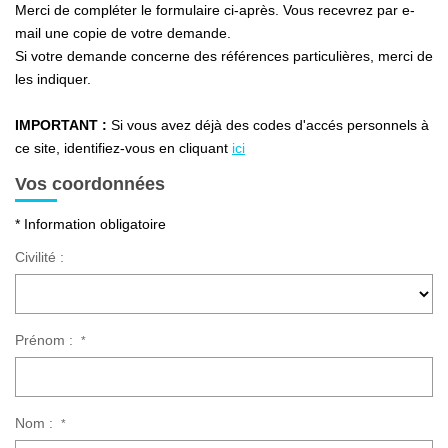
Ventes
Merci de compléter le formulaire ci-après. Vous recevrez par e-
mail une copie de votre demande.
Locations
Si votre demande concerne des références particulières, merci de
Investisseurs
les indiquer.
IMPORTANT :
Si vous avez déjà des codes d'accés personnels à
SERVICES
ce site, identifiez-vous en cliquant
ici
Vos coordonnées
Ventes-Locations
* Information obligatoire
Gestion Locative
Civilité :
Copropriétés
Contact Collaborateurs
Prénom :
*
CONTACT
ACCES COPRO
Nom :
*