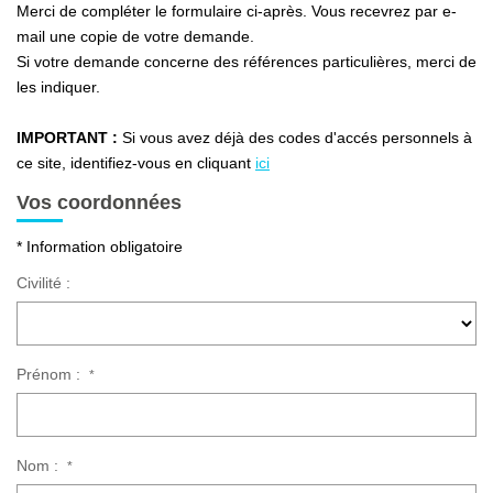
Ventes
Merci de compléter le formulaire ci-après. Vous recevrez par e-
mail une copie de votre demande.
Locations
Si votre demande concerne des références particulières, merci de
Investisseurs
les indiquer.
IMPORTANT :
Si vous avez déjà des codes d'accés personnels à
SERVICES
ce site, identifiez-vous en cliquant
ici
Vos coordonnées
Ventes-Locations
* Information obligatoire
Gestion Locative
Civilité :
Copropriétés
Contact Collaborateurs
Prénom :
*
CONTACT
ACCES COPRO
Nom :
*