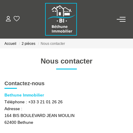
ALERTE MAILS
Accueil
2 pièces
Nous contacter
ESTIMER VOTRE BIEN
Nous contacter
NOS AGENCES
Qui Sommes Nous
Contactez-nous
Nos Contacts
Bethune Immobilier
Nos Actualités
Téléphone :
+33 3 21 01 26 26
Adresse :
164 BIS BOULEVARD JEAN MOULIN
NOS BIENS
62400
Bethune